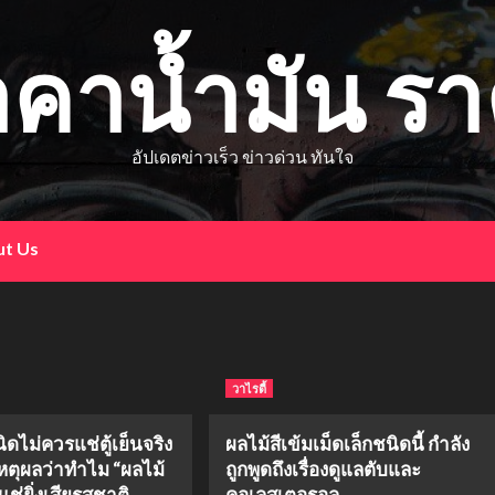
าคาน้ำมัน ร
อัปเดตข่าวเร็ว ข่าวด่วน ทันใจ
t Us
วาไรตี้
ิดไม่ควรแช่ตู้เย็นจริง
ผลไม้สีเข้มเม็ดเล็กชนิดนี้ กำลัง
เหตุผลว่าทำไม “ผลไม้
ถูกพูดถึงเรื่องดูแลตับและ
งแช่ยิ่งเสียรสชาติ
คอเลสเตอรอล