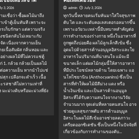
ly 3, 2026
July 3, 2026
admin
เชื่อว่า ซื้อผลไม้มาถึง
ทุกวันนี้หลายคนเริ่มหันมาใส่ใจสุขภาพ
เข้าตู้เย็นทันที เพราะจะ
ตับ ไต และระดับคอเลสเตอรอลมากขึ้น
ารเก็บรักษา แต่ความจริง
เพราะอวัยวะเหล่านี้มีบทบาทสำคัญต่อ
างชนิดกลับไม่เหมาะกับ
การทำงานของร่างกาย หนึ่งในอาหารที่
็นจัด เนื่องจากความเย็น
ถูกพูดถึงบ่อยคือ ผลไม้ลูกเล็กสีเข้ม ซึ่ง
เนื้อสัมผัส กลิ่นหอม และ
อุดมไปด้วยสารต้านอนุมูลอิสระและใย
อย่างผลไม้ที่ไม่ควรแช่ตู้
อาหารในปริมาณที่น่าสนใจ แม้จะมี
แก่ 1. กล้วย กล้วยเป็นผลไม้
ขนาดเล็ก แต่ผลไม้กลุ่มนี้ให้สารอาหาร
ไวต่อความเย็น หากนำไปแช่
ที่มีประโยชน์หลายด้าน โดยเฉพาะ แอ
ังไม่สุก เปลือกจะดำเร็ว เนื้อ
นโทไซยานิน (Anthocyanins) ซึ่งเป็น
ะรสชาติไม่หวานเท่าที่
สารที่ทำให้ผลไม้มีสีม่วง แดง หรือ
 มะม่วงดิบหรือมะม่วงที่ยัง
น้ำเงินเข้ม และเป็นสารต้านอนุมูล
อิสระที่ได้รับความสนใจจากงานวิจัย
จำนวนมาก จุดเด่นที่หลายคนสนใจ อาจ
ad
ช่วยดูแลสุขภาพตับ สารต้านอนุมูล
re
อิสระในผลไม้สีเข้มอาจช่วยลดภาวะ
out
เครียดออกซิเดชัน ซึ่งเป็นหนึ่งในปัจจัยที่
เกี่ยวข้องกับการทำงานของตับ...