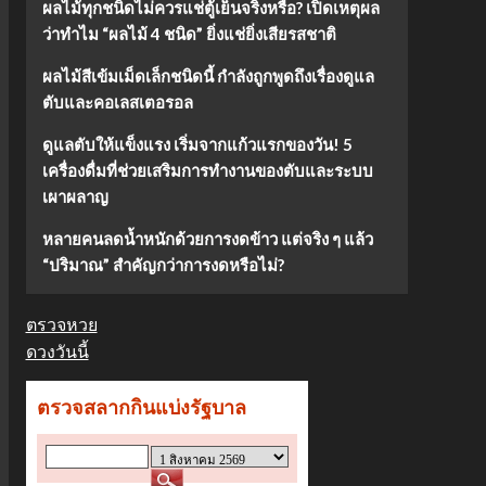
ผลไม้ทุกชนิดไม่ควรแช่ตู้เย็นจริงหรือ? เปิดเหตุผล
ว่าทำไม “ผลไม้ 4 ชนิด” ยิ่งแช่ยิ่งเสียรสชาติ
ผลไม้สีเข้มเม็ดเล็กชนิดนี้ กำลังถูกพูดถึงเรื่องดูแล
ตับและคอเลสเตอรอล
ดูแลตับให้แข็งแรง เริ่มจากแก้วแรกของวัน! 5
เครื่องดื่มที่ช่วยเสริมการทำงานของตับและระบบ
เผาผลาญ
หลายคนลดน้ำหนักด้วยการงดข้าว แต่จริง ๆ แล้ว
“ปริมาณ” สำคัญกว่าการงดหรือไม่?
ตรวจหวย
ดวงวันนี้