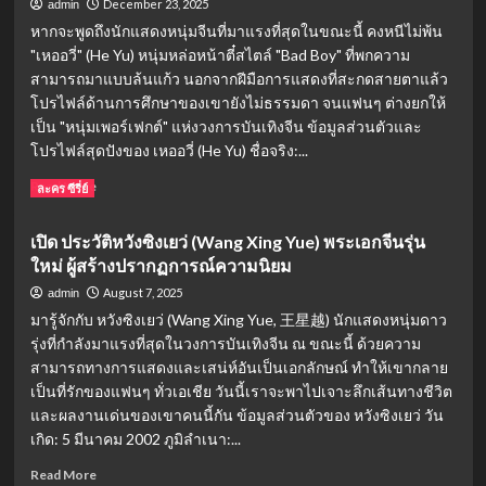
December 23, 2025
admin
หากจะพูดถึงนักแสดงหนุ่มจีนที่มาแรงที่สุดในขณะนี้ คงหนีไม่พ้น
"เหออวี่" (He Yu) หนุ่มหล่อหน้าตี๋สไตล์ "Bad Boy" ที่พกความ
สามารถมาแบบล้นแก้ว นอกจากฝีมือการแสดงที่สะกดสายตาแล้ว
โปรไฟล์ด้านการศึกษาของเขายังไม่ธรรมดา จนแฟนๆ ต่างยกให้
เป็น "หนุ่มเพอร์เฟกต์" แห่งวงการบันเทิงจีน ข้อมูลส่วนตัวและ
โปรไฟล์สุดปังของ เหออวี่ (He Yu) ชื่อจริง:...
Read
Read More
ละคร ซีรี่ย์
more
about
เปิด ประวัติหวังซิงเยว่ (Wang Xing Yue) พระเอกจีนรุ่น
เปิด
ใหม่ ผู้สร้างปรากฏการณ์ความนิยม
วาร์
ป!
August 7, 2025
admin
ประวัติ
มารู้จักกับ หวังซิงเยว่ (Wang Xing Yue, 王星越) นักแสดงหนุ่มดาว
เห
รุ่งที่กำลังมาแรงที่สุดในวงการบันเทิงจีน ณ ขณะนี้ ด้วยความ
ออ
สามารถทางการแสดงและเสน่ห์อันเป็นเอกลักษณ์ ทำให้เขากลาย
วี่
(He
เป็นที่รักของแฟนๆ ทั่วเอเชีย วันนี้เราจะพาไปเจาะลึกเส้นทางชีวิต
Yu)
และผลงานเด่นของเขาคนนี้กัน ข้อมูลส่วนตัวของ หวังซิงเยว่ วัน
จาก
เกิด: 5 มีนาคม 2002 ภูมิลำเนา:...
หนุ่ม
ส
Read
Read More