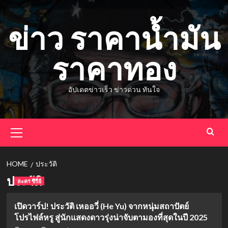
Skip
to
ข่าว ราคาน้ำมัน
content
ราคาทอง
อัปเดตข่าวเร็ว ข่าวด่วน ทันใจ
Primary
Menu
HOME
ประวัติ
ประวัติ
ละคร ซีรี่ย์
เปิดวาร์ป! ประวัติ เหออวี่ (He Yu) จากหนุ่มสถาปัตย์
โปรไฟล์หรู สู่นักแสดงดาวรุ่งน่าจับตามองที่สุดในปี 2025