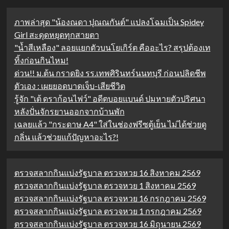
ภาพล่าสุด "น้องณดา ปุณณกันต์" แปลงโฉมเป็น Spidey
Girl สะดุดหยุดทุกสายตา
"น้ำสีเหลือง" ลอยแยกตัวบนโยเกิร์ต คืออะไร? สรุปต้องเท
ทิ้งก่อนกินไหม!
ด่วน!! ม.ต้น กราดยิง รร.เทพศิรินทร์นนทบุรี ก่อนปลิดชีพ
ตัวเอง : เผยยอดบาดเจ็บ-เสียชีวิต
รู้จัก "เต้ ดราก้อนไฟว์" อดีตบอยแบนด์ ปมหายตัวปริศนา
หลังปั่นจักรยานออกจากบ้านพัก
เฉลยแล้ว "กระดาษ A4" ใส่ในช่องฟรีซตู้เย็น ไม่ได้ช่วยดู
กลิ่น แล้วช่วยแก้ปัญหาอะไร?!
ตรวจสลากกินแบ่งรัฐบาล ตรวจหวย 16 สิงหาคม 2569
ตรวจสลากกินแบ่งรัฐบาล ตรวจหวย 1 สิงหาคม 2569
ตรวจสลากกินแบ่งรัฐบาล ตรวจหวย 16 กรกฎาคม 2569
ตรวจสลากกินแบ่งรัฐบาล ตรวจหวย 1 กรกฎาคม 2569
ตรวจสลากกินแบ่งรัฐบาล ตรวจหวย 16 มิถุนายน 2569