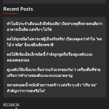
ถา
more
ปัตย์
about
Recent Posts
โปรไฟล์
เปิด
หรู
ประวัติ
สู่
หวัง
ทำไมมีประจำเดือนแล้วถึงท้องเสีย? เปิดสาเหตุที่หลายคนคิดว่า
นัก
ซิงเยว่
อาหารเป็นพิษ แต่จริง ๆ ไม่ใช่
แสดง
(Wang
ดาว
Xing
รุ่ง
Yue)
ผลไม้ทุกชนิดไม่ควรแช่ตู้เย็นจริงหรือ? เปิดเหตุผลว่าทำไม “ผล
น่า
พระเอก
ไม้ 4 ชนิด” ยิ่งแช่ยิ่งเสียรสชาติ
จับตา
จีน
มอง
รุ่น
ผลไม้สีเข้มเม็ดเล็กชนิดนี้ กำลังถูกพูดถึงเรื่องดูแลตับและ
ที่สุด
ใหม่
คอเลสเตอรอล
ในปี
ผู้
2025
สร้าง
ดูแลตับให้แข็งแรง เริ่มจากแก้วแรกของวัน! 5 เครื่องดื่มที่ช่วย
ปรากฏการณ์
เสริมการทำงานของตับและระบบเผาผลาญ
ความ
นิยม
หลายคนลดน้ำหนักด้วยการงดข้าว แต่จริง ๆ แล้ว “ปริมาณ”
สำคัญกว่าการงดหรือไม่?
ตรวจหวย