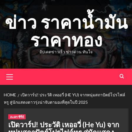
Skip
to
ข่าว ราคาน้ำมัน
content
ราคาทอง
อัปเดตข่าวเร็ว ข่าวด่วน ทันใจ
Primary
Menu
HOME
เปิดวาร์ป! ประวัติ เหออวี่ (HE YU) จากหนุ่มสถาปัตย์โปรไฟล์
หรู สู่นักแสดงดาวรุ่งน่าจับตามองที่สุดในปี 2025
ละคร ซีรี่ย์
เปิดวาร์ป! ประวัติ เหออวี่ (He Yu) จาก