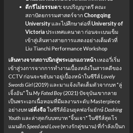
ดีกรีไม่ธรรมดา:
จบปริญญาตรี คณะ
สถาปัตยกรรมศาสตร์จาก
Chongqing
University
และไปศึกษาต่อที่
University of
Victoria
ประเทศแคนาดา ก่อนจะเบนเข็ม
เข้าสู่เส้นทางสายการแสดงอย่างเต็มตัวที่
Liu Tianchi Performance Workshop
เส้นทางจากสถาปนิกสู่พระเอกแถวหน้า
เหออวี่เริ่ม
เข้าสู่วงการจากการทำงานเบื้องหลังในสารคดีของ
CCTV ก่อนจะขยับมาอยู่เบื้องหน้าในซีรีส์
Lovely
Swords Girl
(2019) และมาแจ้งเกิดเต็มตัวจากบท “ลู่
เจิ้งอัน” ใน
My Fated Boy
(2021) ปัจจุบันเขากลาย
เป็นพระเอกเนื้อหอมที่มีผลงานระดับ Masterpiece
อย่างบท
เย่ติ่งจือ
ในซีรีส์ย้อนยุคฟอร์มยักษ์
Dashing
Youth
และล่าสุดกับบทบาท “จิ้นเจา” ในซีรีส์สุดโร
แมนติก
Speed and Love
(ทางรักคู่ขนาน) ที่กำลังเป็นก