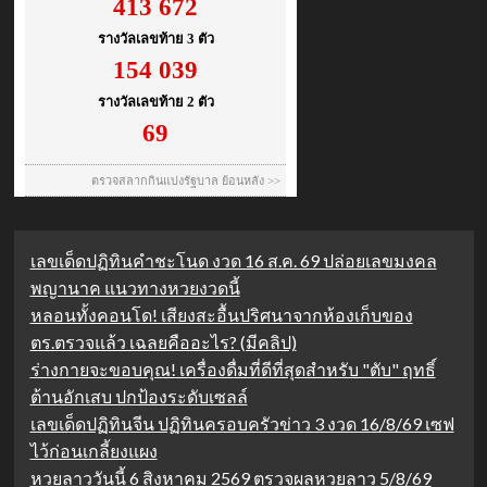
เลขเด็ดปฏิทินคำชะโนด งวด 16 ส.ค. 69 ปล่อยเลขมงคล
พญานาค แนวทางหวยงวดนี้
หลอนทั้งคอนโด! เสียงสะอื้นปริศนาจากห้องเก็บของ
ตร.ตรวจแล้ว เฉลยคืออะไร? (มีคลิป)
ร่างกายจะขอบคุณ! เครื่องดื่มที่ดีที่สุดสำหรับ "ตับ" ฤทธิ์
ต้านอักเสบ ปกป้องระดับเซลล์
เลขเด็ดปฏิทินจีน ปฏิทินครอบครัวข่าว 3 งวด 16/8/69 เซฟ
ไว้ก่อนเกลี้ยงแผง
หวยลาววันนี้ 6 สิงหาคม 2569 ตรวจผลหวยลาว 5/8/69