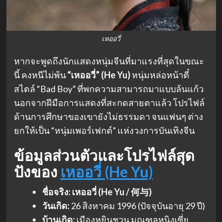
เหออวี่
หากจะพูดถึงนักแสดงหนุ่มจีนที่มาแรงที่สุดในขณะ
นี้ คงหนีไม่พ้น
“เหออวี่” (He Yu)
หนุ่มหล่อหน้าตี๋
สไตล์ “Bad Boy” ที่พกความสามารถมาแบบล้นแก้ว
นอกจากฝีมือการแสดงที่สะกดสายตาแล้ว โปรไฟล์
ด้านการศึกษาของเขายังไม่ธรรมดา จนแฟนๆ ต่าง
ยกให้เป็น “หนุ่มเพอร์เฟกต์” แห่งวงการบันเทิงจีน
ข้อมูลส่วนตัวและโปรไฟล์สุด
ปัง
ของ
เหออวี่ (He Yu)
ชื่อจริง:
เหออวี่ (He Yu / 何与)
วันเกิด:
26 สิงหาคม 1996 (ปัจจุบันอายุ 29 ปี)
บ้านเกิด:
เมืองหยินชวน มณฑลหนิงเซี่ย