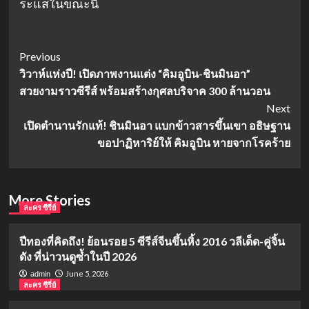
ระแสในขณะนี้
Post
Previous
วิวาห์แห่งปี! เปิดภาพงานแต่ง “คิมอูบิน-ชินมินอา”
Navigation
สวยงามราวซีรีส์ พร้อมสร้างกุศลบริจาค 300 ล้านวอน
Next
เปิดตำนานรักแท้! ชินมินอา แบกข้าวสารขึ้นเขา อธิษฐาน
ขอปาฏิหาริย์ให้ คิมอูบิน หายจากโรคร้าย
More Stories
ละคร ซีรี่ย์
ปีทองที่คิดถึง! ย้อนรอย 5 ซีรีส์จีนขึ้นหิ้ง 2016 วลีเด็ด-คู่จิ้น
ดัง ที่น่าวนดูซ้ำในปี 2026
June 5, 2026
admin
ละคร ซีรี่ย์