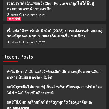
เปิดประวัติ เฉินเฟยอวี่ (Chen Feiyu) จากลูกไม้ใต้ต้นสู่
พระเอกแถวหน้าของเอเชีย
February 23, 2026
admin
ละคร ซีรี่ย์
เรื่องย่อ “พึ่งพารักพักพิงฝัน” (2026): การแต่งงานกำมะลอสู่
รักแท้สุดละมุนยุค 70 ของ เฉินเฟยอวี่ x ซุนเชียน
February 20, 2026
admin
Recent Posts
ทำไมมีประจำเดือนแล้วถึงท้องเสีย? เปิดสาเหตุที่หลายคนคิดว่า
อาหารเป็นพิษ แต่จริง ๆ ไม่ใช่
ผลไม้ทุกชนิดไม่ควรแช่ตู้เย็นจริงหรือ? เปิดเหตุผลว่าทำไม “ผล
ไม้ 4 ชนิด” ยิ่งแช่ยิ่งเสียรสชาติ
ผลไม้สีเข้มเม็ดเล็กชนิดนี้ กำลังถูกพูดถึงเรื่องดูแลตับและ
คอเลสเตอรอล