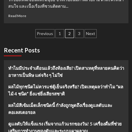
รีส์
สนใจ และเนื้อเรื่องที่ชวนติดตาม...
จีน
ย้อน
Read
Read More
ยุค
more
สุด
about
Posts
เข้ม
ซี
Previous
1
2
3
Next
ข้น
รีส์
pagination
ห้าม
จีน
พลาด!
น่า
Recent Posts
ดู:
คัด
สรร
ทำไมมีประจำเดือนแล้วถึงท้องเสีย? เปิดสาเหตุที่หลายคนคิดว่า
5
อาหารเป็นพิษ แต่จริง ๆ ไม่ใช่
เรื่อง
ที่
ผลไม้ทุกชนิดไม่ควรแช่ตู้เย็นจริงหรือ? เปิดเหตุผลว่าทำไม “ผล
ห้าม
ไม้ 4 ชนิด” ยิ่งแช่ยิ่งเสียรสชาติ
พลาด
ในปี
2567
ผลไม้สีเข้มเม็ดเล็กชนิดนี้ กำลังถูกพูดถึงเรื่องดูแลตับและ
คอเลสเตอรอล
ดูแลตับให้แข็งแรง เริ่มจากแก้วแรกของวัน! 5 เครื่องดื่มที่ช่วย
เสริมการทำงานของตับและระบบเผาผลาญ