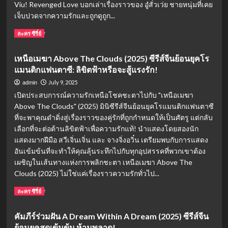
นิยม
Viu! Revenged Love บอกเล่าเรื่องราวของ อู๋สั่วเว่ย ชายหนุ่มที่เคย
ประจำ
เจ็บปวดจากความรักและถูกดูถูก...
ครึ่ง
ปี
Read
Read More
ละคร ซีรี่ย์
แรก
more
2025:
about
เหนือเมฆา Above The Clouds (2025) ซีรีส์จีนย้อนยุคโร
เรื่อง
ศัตรู
แมนติกแฟนตาซี: ลิขิตฟ้าหรือจะสู้แรงรัก!
ไหน
หัวใจ
ห้าม
คือ
July 9, 2025
admin
พลาด!
แฟน
เปิดประสบการณ์ความรักเหนือโชคชะตาไปกับ "เหนือเมฆา
ใหม่
Above The Clouds" (2025) มินิซีรีส์จีนย้อนยุคโรแมนติกแฟนตาซี
ผม
ที่จะพาคุณดำดิ่งสู่เรื่องราวของคู่รักที่ถูกกำหนดให้เป็นศัตรู แต่กลับ
เอง
Revenged
เลือกที่จะต่อต้านลิขิตฟ้าเพื่อความรักแท้! นำแสดงโดยสองนัก
Love
แสดงมากฝีมือ สวีเจิ่นเจิ่น และ จางจิ่งอวิ๋น เตรียมพบกับการแสดง
(2025)
อันเข้มข้นที่จะทำให้คุณลุ้นระทึกไปกับทุกอุปสรรคที่พวกเขาต้อง
ซี
เผชิญในเส้นทางแห่งการพลิกชะตา เหนือเมฆา Above The
รีส์
Clouds (2025) ไม่ใช่แค่เรื่องราวความรักทั่วไป...
วาย
จีน
Read
Read More
ละคร ซีรี่ย์
ที่
more
ห้าม
about
พลาด!
คัมภีร์ร่วมฝัน A Dream Within A Dream (2025) ซีรีส์จีน
เหนือ
ย้อนยุคสุดเข้มข้น ห้ามพลาด!
เมฆา