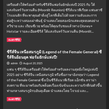
จีน
เตรียมตัวให้พร้อมสำหรับซีรีส์จีนฟอร์มยักษ์แห่งปี 2025 กับ ใต้
ย้อน
แสงจันทร์วันหวนคืน (Moonlit Reunion) ซีรีส์แนวพีเรียด แฟนตาซี
ยุค
โรแมนติก ที่จะพาคุณดำดิ่งสู่โลกที่เต็มไปด้วยความลับและการ
“ตับ
พัง
ต่อสู้ระหว่างสองเผ่าพันธุ์ นำแสดงโดยสองนักแสดงสุดฮอตอย่าง
ที่สุด”
สวีข่าย และ เถียนซีเวย พร้อมให้คุณรับชมแล้วทาง Disney+
ใน
Hotstar รายละเอียดซีรีส์ ใต้แสงจันทร์วันหวนคืน (Moonlit...
ตำนาน
ดรา
Read
Read More
ละคร ซีรี่ย์
ม่าน้
more
ำ
about
ซีรีส์จีน เหนือสมรภูมิ (Legend of the Female General) ซี
ตา
ใต้
รีส์จีนย้อนยุค ฟอร์มยักษ์แห่งปี!
ท่วม
แสงจันทร์
จอ
วัน
August 20, 2025
admin
ที่
หวน
แฟน ๆ ซีรีส์จีนเตรียมตัวให้พร้อมสำหรับผลงานสุดยิ่งใหญ่แห่งปี
ผู้
คืน:
2025 อย่าง ซีรีส์จีน เหนือสมรภูมิ หรือชื่อภาษาอังกฤษว่า Legend
ชม
เรื่อง
of the Female General ซึ่งเป็นซีรีส์แนวพีเรียด แอ็กชัน ดราม่า
ยก
ย่อ
ให้
และ
สงคราม ที่จะมาพร้อมกับพล็อตเรื่องเข้มข้นและความรักที่ก่อตัวขึ้น
เป็น
ราย
ท่ามกลางสมรภูมิรบอันดุเดือด นำแสดงโดย โจวเย่ และ...
ที่สุด
ละเอียด
Read
Read More
ตลอด
ที่
ละคร ซีรี่ย์
more
กาล
คุณ
about
ต้อง