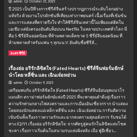
October 21, 2025
admin
ปี 2025 เป็นปีที่วงการซีรีส์จีนสร้างปรากฏการณ์ระดับโลกอย่าง
แท้จริง ด้วยงานโปรดักชันที่เทียบเท่าภาพยนตร์ เนื้อเรื่องที่เข้มข้น
และการแสดงที่ตราตรึงใจ ทำให้ซีรีส์จีนเหล่านี้ไม่เพียงแต่ฮิตใน
เอเชีย แต่ยังครองอันดับท็อปบน Netflix ในหลายประเทศทั่วโลก นี่
คือ 5 ซีรี่ย์จีนยอดนิยม ที่ห้ามพลาดเด็ดขาด 5 ซีรี่ย์จีนยอดนิยม ที่
ห้ามพลาดสำหรับแฟน ๆ ทุกแนว! อันดับชื่อซีรีส์...
Read
Read More
ละคร ซีรี่ย์
more
about
เรื่องย่อ อริรักลิขิตใจ (Fated Hearts) ซีรีส์จีนฟอร์มยักษ์
5
นำโดย หลี่ชิ่น และ เฉินเจ๋อหย่วน
อันดับ
ซี
October 9, 2025
admin
รีส์
เตรียมพบกับ อริรักลิขิตใจ (Fated Hearts) ซีรีส์จีนย้อนยุคแนวโร
จีน
แมนติก-ดราม่าฟอร์มยักษ์แห่งปี 2025 ที่จะพาคุณดำดิ่งสู่เรื่องราว
ยอด
ความรักท่ามกลางไฟสงครามและการเมืองอันเชี่ยวกราก นำแสดง
นิยม
2025
โดยสองนักแสดงแม่เหล็ก หลี่ชิ่น และ เฉินเจ๋อหย่วน การันตีความ
บน
เข้มข้นทั้งเรื่องราวความรักและฉากสงครามสุดอลังการ รับชมได้
Netflix:
ทาง iQIYI เรื่องย่อ อริรักลิขิตใจ: จากศัตรูสู่คนรักในลิขิตแห่งโชค
ปรากฏการณ์
ชะตา เรื่องราวเริ่มต้นในสนามรบแห่งผิงหลิง เมื่อ ฟู่อีเซี่ยว...
ความ