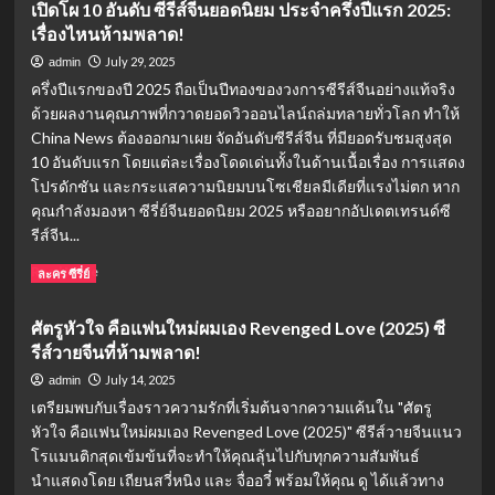
เปิดโผ 10 อันดับ ซีรีส์จีนยอดนิยม ประจำครึ่งปีแรก 2025:
ซี
รู้
เรื่องไหนห้ามพลาด!
รีส์
ก่อน
จีน
ดู!
July 29, 2025
admin
เหนือ
ครึ่งปีแรกของปี 2025 ถือเป็นปีทองของวงการซีรีส์จีนอย่างแท้จริง
สมรภูมิ
ด้วยผลงานคุณภาพที่กวาดยอดวิวออนไลน์ถล่มทลายทั่วโลก ทำให้
(Legend
China News ต้องออกมาเผย จัดอันดับซีรีส์จีน ที่มียอดรับชมสูงสุด
of
the
10 อันดับแรก โดยแต่ละเรื่องโดดเด่นทั้งในด้านเนื้อเรื่อง การแสดง
Female
โปรดักชัน และกระแสความนิยมบนโซเชียลมีเดียที่แรงไม่ตก หาก
General)
คุณกำลังมองหา ซีรี่ย์จีนยอดนิยม 2025 หรืออยากอัปเดตเทรนด์ซี
ซี
รีส์จีน...
รีส์
จีน
Read
Read More
ละคร ซีรี่ย์
ย้อน
more
ยุค
about
ศัตรูหัวใจ คือแฟนใหม่ผมเอง Revenged Love (2025) ซี
ฟอร์ม
เปิด
ยักษ์
รีส์วายจีนที่ห้ามพลาด!
โผ
แห่ง
10
July 14, 2025
admin
ปี!
อันดับ
เตรียมพบกับเรื่องราวความรักที่เริ่มต้นจากความแค้นใน "ศัตรู
ซี
หัวใจ คือแฟนใหม่ผมเอง Revenged Love (2025)" ซีรีส์วายจีนแนว
รีส์
โรแมนติกสุดเข้มข้นที่จะทำให้คุณลุ้นไปกับทุกความสัมพันธ์
จีน
ยอด
นำแสดงโดย เถียนสวี่หนิง และ จื่ออวี๋ พร้อมให้คุณ ดู ได้แล้วทาง