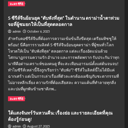
ปัง
Read
Read More
ละคร ซีรี่ย์
ที่
more
กวาด
about
5 ซีรีส์จีนย้อนยุค “ตับพังที่สุด” ในตำนาน ดราม่าน้ำตาท่วม
ความ
เรื่อง
นิยม
จอที่ผู้ชมยกให้เป็นที่สุดตลอดกาล
ย่อ
ทั่ว
อริ
October 6, 2025
admin
โลก!
รัก
สำหรับคอซีรีส์จีนที่ต้องการความเข้มข้นถึงขีดสุด เตรียมทิชชูให้
ลิขิต
พร้อม! นี่คือการรวมลิสต์ 5 ซีรีส์จีนย้อนยุคดราม่า ที่ผู้ชมทั่วโลก
ใจ
โหวตให้เป็น "ตับพังที่สุด" ตลอดกาล แต่ละเรื่องอัดแน่นด้วย
(Fated
Hearts)
โศกนาฏกรรมความรัก อำนาจ และการพลัดพราก รับประกันว่าทุก
ซี
นาทีคือด่านเคราะห์ของคนดู ที่จะสะเทือนอารมณ์ตั้งแต่ต้นจนจบ!
รีส์
ทำไมซีรีส์เหล่านี้จึงถูกเรียกว่า "ตับพัง"? ซีรีส์ในลิสต์นี้ไม่ได้มีแค่
จีน
ฉากเศร้า แต่เป็นการเล่าเรื่องที่ตัวละครต้องเผชิญกับชะตากรรมที่
ฟอร์ม
ไม่อาจหลีกเลี่ยง ความรักที่ต้องเสียสละ ความแค้นที่ทำลายทุกสิ่ง
ยักษ์
และปมที่ผูกพันข้ามชาติภพ...
นำ
โดย
Read
Read More
ละคร ซีรี่ย์
หลี่
more
ชิ่น
about
และ
ใต้แสงจันทร์วันหวนคืน: เรื่องย่อ และรายละเอียดที่คุณ
5
เฉิน
ต้องรู้ก่อนดู!
ซี
เจ๋อ
รีส์
August 27, 2025
admin
หย่วน