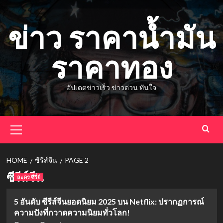
Skip
to
ข่าว ราคาน้ำมัน
content
ราคาทอง
อัปเดตข่าวเร็ว ข่าวด่วน ทันใจ
Primary
Menu
HOME
ซีรีส์จีน
PAGE 2
ซีรีส์จีน
ละคร ซีรี่ย์
5 อันดับ ซีรีส์จีนยอดนิยม 2025 บน Netflix: ปรากฏการณ์
ความปังที่กวาดความนิยมทั่วโลก!