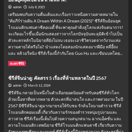
Above
July 8, 2025
admin
The
เตรียมพบกับความตื่นเต้นและเรื่องราวเหนือความคาดหมายใน
Clouds
"คัมภีร์ร่วมฝัน A Dream Within A Dream (2025)" ซีรีส์จีนย้อนยุค
(2025)
โรแมนติกแฟนตาซีคอเมดี้ ที่จะพาคุณดำดิ่งสู่โลกแห่งจินตนาการ!
ซี
รีส์
จะเกิดอะไรขึ้นเมื่อนักแสดงสาวจากโลกปัจจุบันทะลุมิติเข้าไปเป็น
จีน
ตัวละครหลักในนิยายที่ยังไม่จบ เธอจะเอาชีวิตรอดจากวังวนแห่ง
ย้อน
ความตายได้หรือไม่? นำแสดงโดยสองนักแสดงมากฝีมือ หลี่อี้ถง
ยุค
และ หลิวอวี่หนิง ซีรีส์เรื่องนี้กำกับโดย Guo Hu และเขียนบทโดย...
โร
แมน
Read
Read More
ละคร ซีรี่ย์
ติก
more
แฟนตาซี:
about
ซีรีส์จีนน่าดู: คัดสรร 5 เรื่องที่ห้ามพลาดในปี 2567
ลิขิต
คัมภีร์
ฟ้า
ร่วม
March 12, 2024
admin
หรือ
ฝัน
ซีรีส์จีน กลายเป็นหนึ่งในตัวเลือกยอดนิยมสำหรับคอซีรีส์ทั่วโลก
จะ
A
ด้วยเนื้อหาที่หลากหลาย ตัวละครที่น่าสนใจ และภาพสวยงาม ในปี
สู้
Dream
2567 มีซีรีส์จีนน่าดูมากมายรอให้รับชม รักล้นใจนายตำรวจ ซีรีส์
แรง
Within
รัก!
โรแมนติกคอมเมดี้ เกี่ยวกับความรักของตำรวจหนุ่มรูปงามและ
A
Dream
สาวสวย ซีรีส์เรื่องนี้เต็มไปด้วยความสนุกสนาน ฉากแอ็คชั่น และ
(2025)
ความโรแมนติก เทพนิยาย ซีรีส์โรแมนติกแฟนตาซี เกี่ยวกับความ
ซี
รักของเทพเซียนและมนุษย์ ซีรีส์เรื่องนี้มีภาพสวยงาม ตัวละครที่น่า