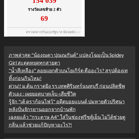
ภาพล่าสุด "น้องณดา ปุณณกันต์" แปลงโฉมเป็น Spidey
Girl สะดุดหยุดทุกสายตา
"น้ำสีเหลือง" ลอยแยกตัวบนโยเกิร์ต คืออะไร? สรุปต้องเท
ทิ้งก่อนกินไหม!
ด่วน!! ม.ต้น กราดยิง รร.เทพศิรินทร์นนทบุรี ก่อนปลิดชีพ
ตัวเอง : เผยยอดบาดเจ็บ-เสียชีวิต
รู้จัก "เต้ ดราก้อนไฟว์" อดีตบอยแบนด์ ปมหายตัวปริศนา
หลังปั่นจักรยานออกจากบ้านพัก
เฉลยแล้ว "กระดาษ A4" ใส่ในช่องฟรีซตู้เย็น ไม่ได้ช่วยดู
กลิ่น แล้วช่วยแก้ปัญหาอะไร?!