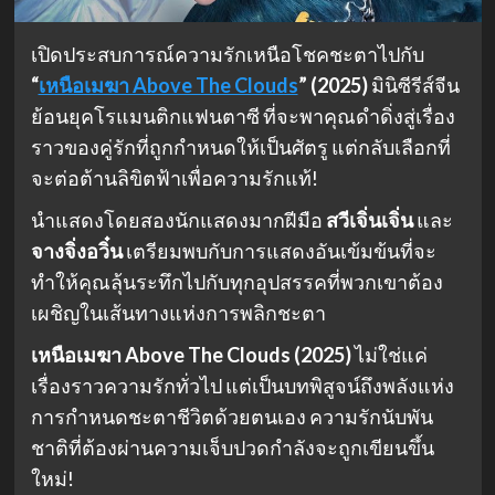
เปิดประสบการณ์ความรักเหนือโชคชะตาไปกับ
“
เหนือเมฆา Above The Clouds
” (2025)
มินิซีรีส์จีน
ย้อนยุคโรแมนติกแฟนตาซี ที่จะพาคุณดำดิ่งสู่เรื่อง
ราวของคู่รักที่ถูกกำหนดให้เป็นศัตรู แต่กลับเลือกที่
จะต่อต้านลิขิตฟ้าเพื่อความรักแท้!
นำแสดงโดยสองนักแสดงมากฝีมือ
สวีเจิ่นเจิ่น
และ
จางจิ่งอวิ๋น
เตรียมพบกับการแสดงอันเข้มข้นที่จะ
ทำให้คุณลุ้นระทึกไปกับทุกอุปสรรคที่พวกเขาต้อง
เผชิญในเส้นทางแห่งการพลิกชะตา
เหนือเมฆา Above The Clouds (2025)
ไม่ใช่แค่
เรื่องราวความรักทั่วไป แต่เป็นบทพิสูจน์ถึงพลังแห่ง
การกำหนดชะตาชีวิตด้วยตนเอง ความรักนับพัน
ชาติที่ต้องผ่านความเจ็บปวดกำลังจะถูกเขียนขึ้น
ใหม่!