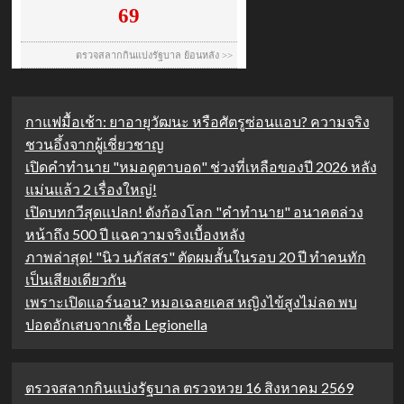
กาแฟมื้อเช้า: ยาอายุวัฒนะ หรือศัตรูซ่อนแอบ? ความจริง
ชวนอึ้งจากผู้เชี่ยวชาญ
เปิดคำทำนาย "หมอดูตาบอด" ช่วงที่เหลือของปี 2026 หลัง
แม่นแล้ว 2 เรื่องใหญ่!
เปิดบทกวีสุดแปลก! ดังก้องโลก "คำทำนาย" อนาคตล่วง
หน้าถึง 500 ปี แฉความจริงเบื้องหลัง
ภาพล่าสุด! "นิว นภัสสร" ตัดผมสั้นในรอบ 20 ปี ทำคนทัก
เป็นเสียงเดียวกัน
เพราะเปิดแอร์นอน? หมอเฉลยเคส หญิงไข้สูงไม่ลด พบ
ปอดอักเสบจากเชื้อ Legionella
ตรวจสลากกินแบ่งรัฐบาล ตรวจหวย 16 สิงหาคม 2569