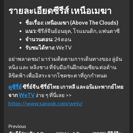
รายละเอียดซีรีส์
เหนือเมฆา
ชื่อเรื่อง:
เหนือเมฆา (Above The Clouds)
แนว:
ซีรีส์จีนย้อนยุค, โรแมนติก, แฟนตาซี
จำนวนตอน:
24 ตอน
รับชมได้ทาง:
WeTV
อย่าพลาดชม! มาร่วมติดตามการเดินทางของ ลู่อัน
หนิง และ หลิงชาง ที่จับมือกันฝึกฝนเซียน ต่อต้าน
ลิขิตฟ้า เพื่ออิสระจากโชคชะตาที่ถูกกำหนด
ดูซีรี่ย์
ซีรี่ย์จีน ซีรี่ย์ไทย เกาหลี และอนิเมะพากย์ไทย
จาก
WeTV
ง่าย ๆ ที่นี่เลย >>
https://www.sanook.com/wetv/
Post
Previous