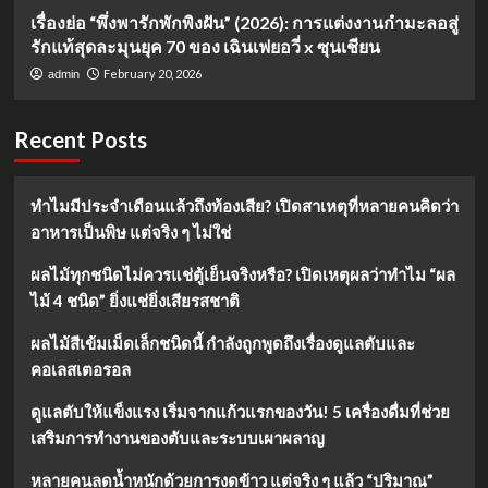
เรื่องย่อ “พึ่งพารักพักพิงฝัน” (2026): การแต่งงานกำมะลอสู่
รักแท้สุดละมุนยุค 70 ของ เฉินเฟยอวี่ x ซุนเชียน
February 20, 2026
admin
Recent Posts
ทำไมมีประจำเดือนแล้วถึงท้องเสีย? เปิดสาเหตุที่หลายคนคิดว่า
อาหารเป็นพิษ แต่จริง ๆ ไม่ใช่
ผลไม้ทุกชนิดไม่ควรแช่ตู้เย็นจริงหรือ? เปิดเหตุผลว่าทำไม “ผล
ไม้ 4 ชนิด” ยิ่งแช่ยิ่งเสียรสชาติ
ผลไม้สีเข้มเม็ดเล็กชนิดนี้ กำลังถูกพูดถึงเรื่องดูแลตับและ
คอเลสเตอรอล
ดูแลตับให้แข็งแรง เริ่มจากแก้วแรกของวัน! 5 เครื่องดื่มที่ช่วย
เสริมการทำงานของตับและระบบเผาผลาญ
หลายคนลดน้ำหนักด้วยการงดข้าว แต่จริง ๆ แล้ว “ปริมาณ”