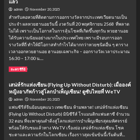
แล้ว
แสดง
คัง”
อาวุโส
หาย
November 20, 2025
admin
เกาหลี
ไป
สำหรับคอหวยที่ติดตามการออกรางวัลจากประเทศเวียดนามเป็น
ผู้
ไหน?
ประจำ ผลหวยฮานอยวันนี้ งวดวันที่ 20 พฤศจิกายน 2568 ที่พลาด
เป็น
เจาะ
ไม่ได้ เพราะเป็นโอกาสในการลุ้นโชคที่เกิดขึ้นทุกวัน หวยฮานอย
ที่รัก
ชีวิต
ของ
“โจ
ได้รับความนิยมอย่างมากในประเทศไทย เพราะมีรอบการออก
ชาติ
ว
รางวัลที่ถี่ ทำให้มีโอกาสทำกำไรได้มากกว่าหวยชนิดอื่น ๆ ตาราง
เจี๋ย”
เวลาออกหวยฮานอย ฮานอยเฉพาะกิจ – ออกรางวัลเวลาประมาณ
พระเอก
16:30 – 17:00 น....
องค์
หญิง
Read
Read More
ละคร ซีรี่ย์
กำมะลอ
more
จาก
about
เสน่ห์รักแห่งเซียน (Flying Up Without Disturb): เมื่อองค์
ดารา
คอ
ดัง
หญิงอาภัพก้าวสู่โลกบำเพ็ญเซียน! ดูซับไทยที่ WeTV
หวย
สู่
ฮานอย
November 20, 2025
admin
เศรษฐี
เตรียม
แฟนซีรีส์จีนย้อนยุคแนว เทพเซียน ห้ามพลาด! เสน่ห์รักแห่งเซียน
เกษตร
เฮ!
(Flying Up Without Disturb) มินิซีรีส์ โรแมนติกแฟนตาซี จำนวน
พัน
วัน
ล้าน
32 ตอน ที่จะพาคุณดำดิ่งสู่โลกแห่งการบำเพ็ญเพียรสุดมหัศจรรย์
นี้
20
พร้อมให้รับชมแล้วทาง WeTV เรื่องย่อ เสน่ห์รักแห่งเซียน โชค
พฤศจิกายน
ชะตาและความรักในโลกเซียน เรื่องราวสุดเข้มข้นนี้เริ่มต้นที่...
2568