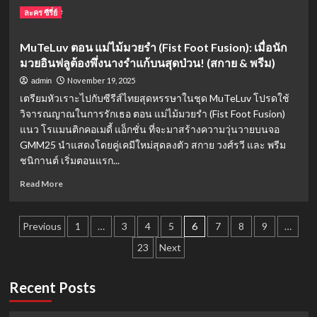
Read
Read More
ออก
ละคร ซีรี่ย์
more
อีก
about
แล้ว
MuTeLuv ตอน แม่ไม้มวยรำ (Fist Foot Fusion): เมื่อนัก
เสน่ห์
มวยอินฟลูต้องพึ่งนางรำแก้บนสุดป่วน! (สกาย & พรีม)
รัก
แห่ง
November 19, 2025
admin
เซียน
เตรียมหัวเราะไปกับซีรีส์ไทยสุดหรรษาในชุด MuTeLuv โปรดใช้
(Flying
วิจารณญาณในการรักเธอ ตอน แม่ไม้มวยรำ (Fist Foot Fusion)
Up
แนว โรแมนติกคอเมดี้ แอ็กชั่น ที่จะมาสร้างความวุ่นวายบนจอ
Without
Disturb):
GMM25 นำแสดงโดยคู่เคมีใหม่สุดลงตัว สกาย วงศ์รวี และ พรีม
เมื่อ
ชนิกานต์ เริ่มตอนแรก...
องค์
Read
Read More
หญิง
more
อาภัพ
about
ก้าว
Posts
MuTeLuv
สู่
Previous
1
…
3
4
5
6
7
8
9
…
ตอน
โลก
pagination
23
Next
แม่
บำเพ็ญ
ไม้
เซียน!
มวย
ดู
Recent Posts
รำ
ซับ
(Fist
ไทย
Foot