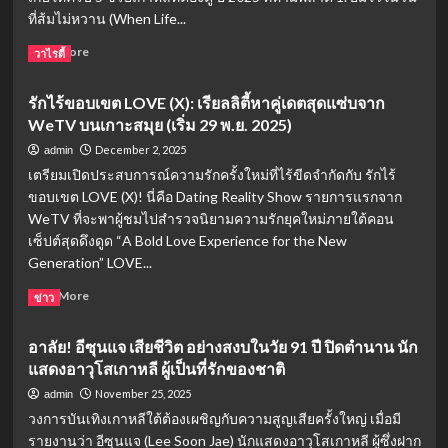
โร
ที่ส้มไม่หวาน (When Life...
แมน
ติ
Read
Read More
วาไรตี้
กด
more
ราม่
about
รักไร้ขอบเขต LOVE (X): เรียลลิตี้หาคู่เดตสุดแซ่บจาก
า
5
WeTV บนเกาะสมุย (เริ่ม 29 พ.ย. 2025)
กับ
ซี
การ
รีส์
December 2, 2025
admin
ทับ
เกาหลี
เตรียมเปิดประสบการณ์ความรักครั้งใหม่ที่ไร้ขีดจำกัดกับ รักไร้
ซ้อน
แห่ง
ขอบเขต LOVE (X)! นี่คือ Dating Reality Show รายการแรกจาก
ของ
ปี
WeTV ที่จะพาผู้ชมไปสำรวจนิยามความรักยุคใหม่ภายใต้คอน
ความ
2025
ปรารถนา
ที่
เซ็ปต์สุดดึงดูด “A Bold Love Experience for the New
คุณ
Generation” LOVE...
พลาด
Read
Read More
ไม่
ข่าว
more
ได้!
about
IU
อาลัย! อีซุนแจ เสียชีวิต อย่างสงบในวัย 91 ปี ปิดตำนาน นัก
รัก
ยืน
แสดงอาวุโสเกาหลี ผู้เป็นที่รักของชาติ
ไร้
หนึ่ง
ขอบเขต
–
November 25, 2025
admin
LOVE
กระแส
วงการบันเทิงเกาหลีใต้ต้องเผชิญกับความสูญเสียครั้งใหญ่ เมื่อมี
(X):
Dear
รายงานว่า อีซุนแจ (Lee Soon Jae) นักแสดงอาวุโสเกาหลี ผู้ซึ่งฝาก
เรียลลิตี้
X