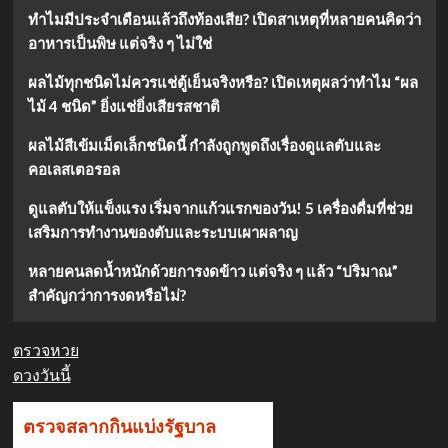
ที่
ทำไมมีประจำเดือนแล้วถึงท้องเสีย? เปิดสาเหตุที่หลายคนคิดว่า
Fusion):
WeTV
เมื่อ
อาหารเป็นพิษ แต่จริง ๆ ไม่ใช่
นัก
มวย
ผลไม้ทุกชนิดไม่ควรแช่ตู้เย็นจริงหรือ? เปิดเหตุผลว่าทำไม “ผล
อิน
ไม้ 4 ชนิด” ยิ่งแช่ยิ่งเสียรสชาติ
ฟลู
ต้อง
ผลไม้สีเข้มเม็ดเล็กชนิดนี้ กำลังถูกพูดถึงเรื่องดูแลตับและ
พึ่ง
คอเลสเตอรอล
นางรำ
แก้บน
ดูแลตับให้แข็งแรง เริ่มจากแก้วแรกของวัน! 5 เครื่องดื่มที่ช่วย
สุด
ป่วน!
เสริมการทำงานของตับและระบบเผาผลาญ
(สกาย
&
หลายคนลดน้ำหนักด้วยการงดข้าว แต่จริง ๆ แล้ว “ปริมาณ”
พรีม)
สำคัญกว่าการงดหรือไม่?
ตรวจหวย
ดวงวันนี้