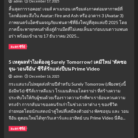
December 17, 2025
admin
สิ้นสุดการรอคอย! เจมส์ คาเมรอน เตรียมส่งภาคต่อมหากาพย์ที่
โลกต้องตะลึงใน Avatar: Fire and Ash หรือ อวตาร 3 (Avatar 3)
ภาพยนตร์แอ็คชันผจญภัยแฟนตาซีที่ยิ่งใหญ่ที่สุดแห่งปี 2025 โดย
ภาคนี้จะพาทุกคนดำดิ่งสู่ด้านมืดที่ไม่เคยเห็นมาก่อนบนดาวแพนด
อร่า พร้อมเข้าฉาย 17 ธันวาคม 2025...
Read
Read More
ละคร ซีรี่ย์
more
about
5 เหตุผลทำไมต้องดู Surely Tomorrow! เคมีใหม่ ‘พัคซอ
Avatar:
จุน-วอนจีอัน’ ซีรีส์รักแห่งปีบน Prime Video
Fire
and
December 16, 2025
admin
Ash
กระแสแรงไม่หยุดส่งท้ายปีสำหรับ Surely Tomorrow (เพียงพรุ่งนี้
(2025)
ยังมีหวัง) ซีรีส์เกาหลีแนว โรแมนติกเมโลดราม่า ที่สร้างความ
อวตาร
ประทับใจให้กับผู้ชมด้วยเรื่องราวความรักที่พาเราย้อนหวนความ
3
เผย
ทรงจำ การกลับมาของคนรักเก่าในช่วงเวลาต่าง ๆ ของชีวิต
บท
ถ่ายทอดโดยนักแสดงนำคู่ใหม่ที่เคมีลงตัวอย่าง พัคซอจุน และ วอน
ใหม่
จีอัน ดูตอนใหม่ได้ทุกวันเสาร์และอาทิตย์ บน Prime Video นี่คือ...
“อัคนี
และ
Read
Read More
ละคร ซีรี่ย์
ธุลี
more