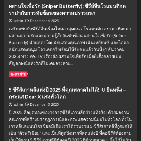
ดิน”
about
ผสานใจเพื่อรัก (Sniper Butterfly): ซีรีส์จีนโรแมนติกด
สงคราม
5
ราม่ากับการทับซ้อนของความปรารถนา
ชาวนา
เหตุผล
วี
ทำไม
December 4, 2025
admin
ที่
ต้อง
เตรียมพบกับซีรีส์จีนเรื่องใหม่ล่าสุดแนว โรแมนติก ดราม่า ที่จะมา
ดุ
ดู
ผสานความรักและความรู้สึกอันซับซ้อน ผสานใจเพื่อรัก (Sniper
เดือด
Surely
Butterfly) นำแสดงโดยนักแสดงคุณภาพ เฉินเหยียนซี และไอดอ
กว่า
Tomorrow!
เดิม!
เคมี
ลนักแสดงหนุ่ม โจวเคออวี่ พร้อมให้รับชมแล้ววันนี้ (4 ธันวาคม
ใหม่
2025) ทาง WeTV เรื่องย่อ ผสานใจเพื่อรัก เมื่อผีเสื้อกลายเป็น
‘พัค
สัญลักษณ์แห่งรักที่ไม่เคยจางหาย...
ซอ
จุน-
Read
Read More
ละคร ซีรี่ย์
วอน
more
จี
about
5 ซีรีส์เกาหลีแห่งปี 2025 ที่คุณพลาดไม่ได้! IU ยืนหนึ่ง –
อัน’
ผสาน
กระแส Dear X แรงทั่วโลก
ซี
ใจ
รีส์
เพื่อ
December 3, 2025
admin
รัก
รัก
ปี 2025 คือยุคทองของวงการซีรีส์เกาหลีอย่างแท้จริง! ด้วยผลงาน
แห่ง
(Sniper
คุณภาพที่สร้างปรากฏการณ์และกระแสความนิยมไปทั่วโลก ทั้งใน
ปีบน
Butterfly):
เกาหลีและบนโซเชียลมีเดีย เราได้รวบรวม 5 ซีรีส์เกาหลีที่ถูกยกให้
Prime
ซี
Video
รีส์
เป็น “ตัวพรีเมียม” และเป็นที่พูดถึงมากที่สุดแห่งปี ที่คอซีรีส์ต้องตาม
จีน
เก็บให้ครบ 5 ซีรีย์เกาหลีที่ต้องดู ปี 2025 ที่ห้ามพลาด 1. ยิ้มไว้ในวัน