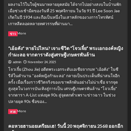
ผลงานไว้ในใจผู้ชมมาหลายยุคสมัย ได้จากไปอย่างสงบในบ้านพัก
หา
แรง
คู่
เมื่อช่วงเช้ามืดของวันที่ 25 พฤศจิกายน ในวัย 91 ปี Lee Soon Jae
ทั่ว
เดต
โลก
เกิดในปี 1934 และถือเป็นหนึ่งในเสาหลักของวงการโทรทัศน์
สุด
เกาหลีตลอดหลายทศวรรษที่ผ่านมา...
แซ่
บจาก
Read
Read More
ข่าว
WeTV
more
บน
about
“เอ้อคัง” หายไปไหน? เจาะชีวิต “โจวเจี๋ย” พระเอกองค์หญิง
เกาะสมุย
อาลัย!
กำมะลอ จากดาราดังสู่เศรษฐีเกษตรพันล้าน
(เริ่ม
อี
29
ซุน
November 24, 2025
admin
พ.ย.
แจ
โจวเจี๋ย (Zhou Jie) อดีตพระเอกระดับเอเชียจากบท “เอ้อคัง” ในซี
2025)
เสีย
รีส์ในตำนาน “องค์หญิงกำมะลอ” กลายเป็นประเด็นที่น่าสนใจอีก
ชีวิต
ครั้ง เมื่อเรื่องราวชีวิตจริงของเขาพลิกผันอย่างไม่น่าเชื่อ จากจุด
อย่าง
สงบ
สูงสุดในวงการบันเทิงสู่การเป็น เศรษฐีเกษตรพันล้าน "โจวเจี๋ย"
ใน
จากดารา A-List แห่งยุค 90s สู่จุดตกต่ำเพราะข่าวฉาว ในช่วง
วัย
ปลายยุค 90s ชื่อของ...
91
ปี
Read
Read More
หวย
ปิด
more
ตำนาน
about
คอหวยฮานอยเตรียมเฮ! วันนี้ 20 พฤศจิกายน 2568 ออกอีก
นัก
“เอ้อ