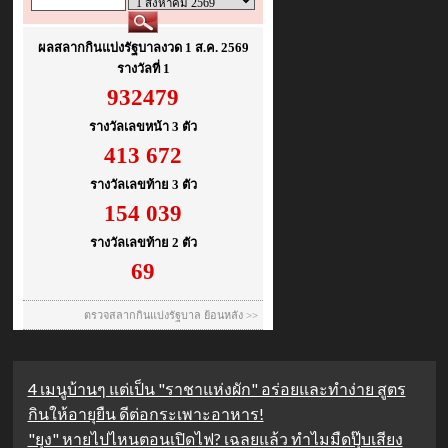
4 เมนูบ้านๆ แต่เป็น "ราชาแห่งผัก" อร่อยและทำง่าย สูตร
กินให้อายุยืน ดีต่อกระเพาะอาหาร!
"ยุง" หายไปไหนตอนเปิดไฟ? เฉลยแล้ว ทำไมมืดปุ๊บเสียง