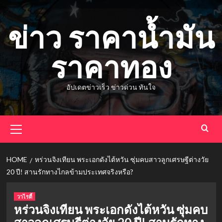
Skip
to
ข่าว ราคาน้ำมัน
content
ราคาทอง
อัปเดตข่าวเร็ว ข่าวด่วน ทันใจ
Primary
Menu
HOME
หร่วนจิงเทียน พระเอกดังไต้หวัน ซุ่มคบสาวลูกเศรษฐีต่างวัย
20 ปี! สานรักทางไกลข้ามประเทศจริงหรือ?
วาไรตี้
หร่วนจิงเทียน พระเอกดังไต้หวัน ซุ่มคบ