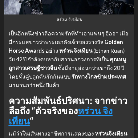
หร่วน จิงเทียน
เป็นอีกหนึ่งข่าวลือความรักที่ทำเอาแฟนๆ ฮือฮา เมื่อ
มีกระแสข่าวว่าพระเอกดังเจ้าของรางวัล
Golden
Horse Awards
อย่าง
หร่วน จิงเทียน
(Ethan Ruan)
วัย 42 ปี กำลังคบหากับสาวนอกวงการที่เป็น
คุณหนู
ลูกสาวเศรษฐีชาวจีน
ซึ่งมีอายุอ่อนกว่าเขาถึง 20 ปี
โดยทั้งคู่ปลูกต้นรักกันแบบ
รักทางไกลข้ามประเทศ
มานานกว่าหนึ่งปีแล้ว
ความสัมพันธ์ปริศนา: จากข่าว
ลือถึง “ตัวจริงของ
หร่วน จิง
เทียน
“
แม้ว่าในเส้นทางอาชีพการแสดงของ
หร่วนจิงเทียน