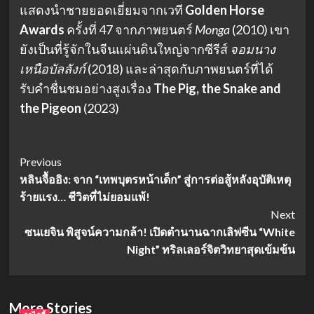
แสดงนำชายยอดเยี่ยมจากเวที
Golden Horse
Awards
ครั้งที่ 47 จากภาพยนตร์
Monga
(2010) เขา
ยังเป็นที่รู้จักในจีนแผ่นดินใหญ่จากซีรีส์
จอมนาง
เหนือบัลลังก์
(2018) และล่าสุดกับภาพยนตร์ที่ได้
รับคำชื่นชมอย่างสูงเรื่อง
The Pig, the Snake and
the Pigeon
(2023)
Post
Previous
หลินจื้ออิง: จาก “เทพบุตรหน้าเด็ก” สู่การต่อสู้หลังอุบัติเหตุ
Navigation
ร้ายแรง… ชีวิตที่ไม่ยอมแพ้!
Next
ซนเยจิน พิสูจน์ความกล้า! เปิดตำนานฉากเลิฟซีน “White
Night” ทริลเลอร์จิตวิทยาสุดเข้มข้น
More Stories