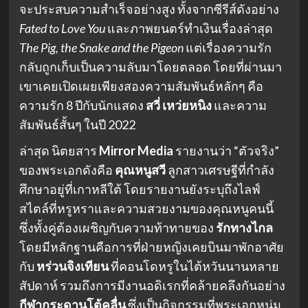
จะประสบความสำเร็จอย่างสูง ทั้งจากซีรีส์ดังอย่าง
Fated to Love You
และภาพยนตร์ทำเงินเรื่องล่าสุด
The Pig, the Snake and the Pigeon
แต่เรื่องความรัก
กลับถูกเก็บเป็นความลับมาโดยตลอด โดยที่ผ่านมา
เขาเคยเปิดเผยเพียงสองความสัมพันธ์หลักๆ คือ
ความรัก 8 ปีกับนักแสดง
สวี่ เหว่ยหนิง
และความ
สัมพันธ์สั้นๆ ในปี 2022
ล่าสุด นิตยสาร
Mirror Media
รายงานว่า “ตัวจริง”
ของพระเอกดังคือ
คุณหนูสวี
ลูกสาวเศรษฐีที่กำลัง
ศึกษาอยู่ที่เกาหลีใต้ โดยรายงานยังระบุถึงไลฟ์
สไตล์ที่หรูหราและความสวยงามของคุณหนูคนนี้
ซึ่งทั้งคู่ต้องเผชิญกับความท้าทายของ
รักทางไกล
โดยมีหลักฐานคือการที่ฝ่ายหญิงเคยบินมาพักอาศัย
กับ
หร่วนจิงเทียน
ที่คอนโดหรูในไต้หวันนานหลาย
สัปดาห์ รวมถึงการมีงานอดิเรกที่คล้ายคลึงกันอย่าง
กีฬากระดานโต้คลื่น
ซึ่งเป็นกิจกรรมที่พระเอกหนุ่ม