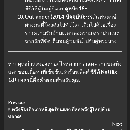
ตน และความสัมพันธ์ก็ทำให้ซีรีส์นี้กลายเป็น
ซีรีส์ที่ผู้ใหญ่ก็ควร
ดูหนัง 18+
Outlander (2014-ปัจจุบัน)
: ซีรีส์แฟนตาซี
ต่างภพที่โด่งดังไปทั่วโลก เต็มไปด้วยเรื่อง
ราวความรักข้ามเวลา สงคราม ดราม่า และ
ฉากรักที่จัดเต็มจนผู้ชมอินไปกับคู่พระนาง
หากคุณกำลังมองหาอะไรที่มากกว่าแค่ความบันเทิง
และชอบเนื้อหาที่เข้มข้นเร่าร้อน ลิสต์
ซีรีส์ Netflix
18+
เหล่านี้คือคำตอบสำหรับคุณ
Post
Previous
5 หนังอีโรติกเกาหลี สุดร้อนแรง ที่คอหนังผู้ใหญ่ห้าม
Navigation
พลาด!
Next