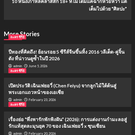
10 หนังเกาหลีคลาสสิก 18+ ที่ไม่ได้มีแค่ฉากหวือหวา แต่
เต็มไปด้วย “ศิลปะ”
More Stories
ละคร ซีรี่ย์
ปีทองที่คิดถึง! ย้อนรอย 5 ซีรีส์จีนขึ้นหิ้ง 2016 วลีเด็ด-คู่จิ้น
ดัง ที่น่าวนดูซ้ำในปี 2026
June 5, 2026
admin
ละคร ซีรี่ย์
เปิดประวัติ เฉินเฟยอวี่ (Chen Feiyu) จากลูกไม้ใต้ต้นสู่
พระเอกแถวหน้าของเอเชีย
February 23, 2026
admin
ละคร ซีรี่ย์
เรื่องย่อ “พึ่งพารักพักพิงฝัน” (2026): การแต่งงานกำมะลอสู่
รักแท้สุดละมุนยุค 70 ของ เฉินเฟยอวี่ x ซุนเชียน
February 20, 2026
admin