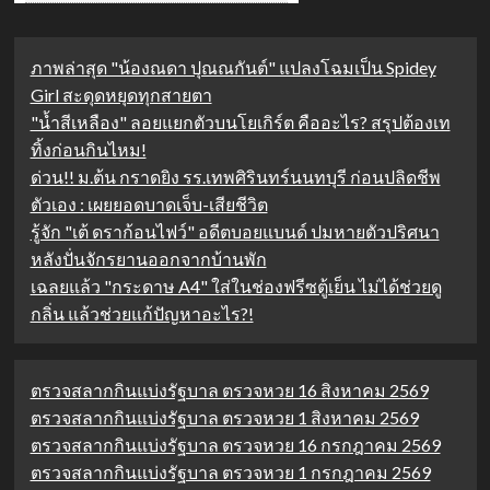
ภาพล่าสุด "น้องณดา ปุณณกันต์" แปลงโฉมเป็น Spidey
Girl สะดุดหยุดทุกสายตา
"น้ำสีเหลือง" ลอยแยกตัวบนโยเกิร์ต คืออะไร? สรุปต้องเท
ทิ้งก่อนกินไหม!
ด่วน!! ม.ต้น กราดยิง รร.เทพศิรินทร์นนทบุรี ก่อนปลิดชีพ
ตัวเอง : เผยยอดบาดเจ็บ-เสียชีวิต
รู้จัก "เต้ ดราก้อนไฟว์" อดีตบอยแบนด์ ปมหายตัวปริศนา
หลังปั่นจักรยานออกจากบ้านพัก
เฉลยแล้ว "กระดาษ A4" ใส่ในช่องฟรีซตู้เย็น ไม่ได้ช่วยดู
กลิ่น แล้วช่วยแก้ปัญหาอะไร?!
ตรวจสลากกินแบ่งรัฐบาล ตรวจหวย 16 สิงหาคม 2569
ตรวจสลากกินแบ่งรัฐบาล ตรวจหวย 1 สิงหาคม 2569
ตรวจสลากกินแบ่งรัฐบาล ตรวจหวย 16 กรกฎาคม 2569
ตรวจสลากกินแบ่งรัฐบาล ตรวจหวย 1 กรกฎาคม 2569