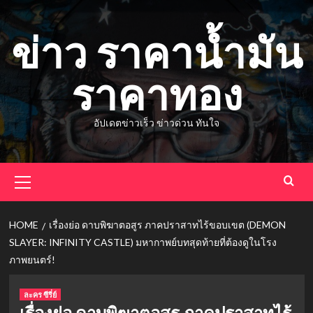
Skip
to
ข่าว ราคาน้ำมัน
content
ราคาทอง
อัปเดตข่าวเร็ว ข่าวด่วน ทันใจ
Primary
Menu
HOME
เรื่องย่อ ดาบพิฆาตอสูร ภาคปราสาทไร้ขอบเขต (DEMON
SLAYER: INFINITY CASTLE) มหากาพย์บทสุดท้ายที่ต้องดูในโรง
ภาพยนตร์!
ละคร ซีรี่ย์
เรื่องย่อ ดาบพิฆาตอสูร ภาคปราสาทไร้