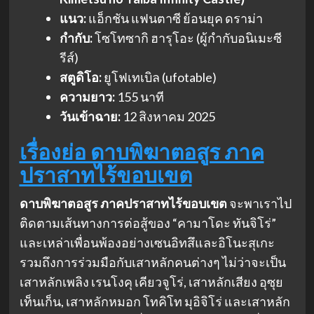
แนว:
แอ็กชัน แฟนตาซี ย้อนยุค ดราม่า
กำกับ:
โซโทซากิ ฮารุโอะ (ผู้กำกับอนิเมะซี
รีส์)
สตูดิโอ:
ยูโฟเทเบิล (ufotable)
ความยาว:
155 นาที
วันเข้าฉาย:
12 สิงหาคม 2025
เรื่องย่อ ดาบพิฆาตอสูร ภาค
ปราสาทไร้ขอบเขต
ดาบพิฆาตอสูร ภาคปราสาทไร้ขอบเขต
จะพาเราไป
ติดตามเส้นทางการต่อสู้ของ “คามาโดะ ทันจิโร่”
และเหล่าเพื่อนพ้องอย่างเซนอิทสึและอิโนะสุเกะ
รวมถึงการร่วมมือกับเสาหลักคนต่างๆ ไม่ว่าจะเป็น
เสาหลักเพลิง เรนโงคุ เคียวจูโร่, เสาหลักเสียง อุซุย
เท็นเก็น, เสาหลักหมอก โทคิโท มุอิจิโร่ และเสาหลัก