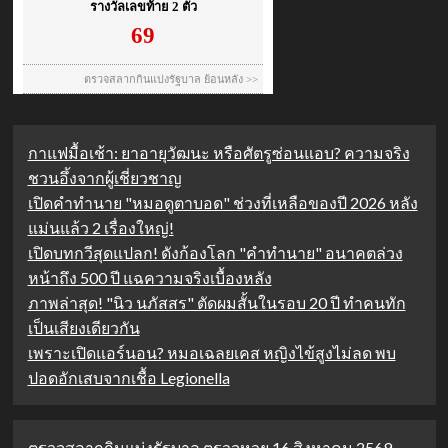
กาแฟมื้อเช้า: ยาอายุวัฒนะ หรือศัตรูซ่อนแอบ? ความจริง
ชวนอึ้งจากผู้เชี่ยวชาญ
เปิดคำทำนาย "หมอดูตาบอด" ช่วงที่เหลือของปี 2026 หลัง
แม่นแล้ว 2 เรื่องใหญ่!
เปิดบทกวีสุดแปลก! ดังก้องโลก "คำทำนาย" อนาคตล่วง
หน้าถึง 500 ปี แฉความจริงเบื้องหลัง
ภาพล่าสุด! "นิว นภัสสร" ตัดผมสั้นในรอบ 20 ปี ทำคนทัก
เป็นเสียงเดียวกัน
เพราะเปิดแอร์นอน? หมอเฉลยเคส หญิงไข้สูงไม่ลด พบ
ปอดอักเสบจากเชื้อ Legionella
ตรวจสลากกินแบ่งรัฐบาล ตรวจหวย 16 สิงหาคม 2569