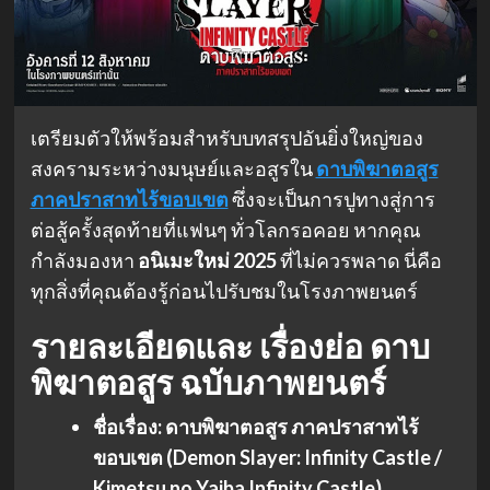
เตรียมตัวให้พร้อมสำหรับบทสรุปอันยิ่งใหญ่ของ
สงครามระหว่างมนุษย์และอสูรใน
ดาบพิฆาตอสูร
ภาคปราสาทไร้ขอบเขต
ซึ่งจะเป็นการปูทางสู่การ
ต่อสู้ครั้งสุดท้ายที่แฟนๆ ทั่วโลกรอคอย หากคุณ
กำลังมองหา
อนิเมะใหม่ 2025
ที่ไม่ควรพลาด นี่คือ
ทุกสิ่งที่คุณต้องรู้ก่อนไปรับชมในโรงภาพยนตร์
รายละเอียดและ
เรื่องย่อ ดาบ
พิฆาตอสูร
ฉบับภาพยนตร์
ชื่อเรื่อง:
ดาบพิฆาตอสูร ภาคปราสาทไร้
ขอบเขต (Demon Slayer: Infinity Castle /
Kimetsu no Yaiba Infinity Castle)