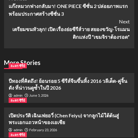
แก๊งหมวกฟางกลับมา! ONE PIECE ซีซั่น 2 ปล่อยภาพแรก
Navigation
พร้อมประกาศสร้างซีซั่น 3
Next
เตรียมขนหัวลุก! เปิด เรื่องย่อซีรีส์วาย สยองขวัญ-โรแมน
ติกแห่งปี “เขมจิราต้องรอด”
More Stories
ละคร ซีรี่ย์
ปีทองที่คิดถึง! ย้อนรอย 5 ซีรีส์จีนขึ้นหิ้ง 2016 วลีเด็ด-คู่จิ้น
ดัง ที่น่าวนดูซ้ำในปี 2026
June 5, 2026
admin
ละคร ซีรี่ย์
เปิดประวัติ เฉินเฟยอวี่ (Chen Feiyu) จากลูกไม้ใต้ต้นสู่
พระเอกแถวหน้าของเอเชีย
February 23, 2026
admin
ละคร ซีรี่ย์