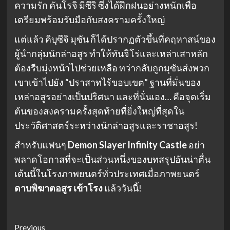
ความรัก คันโรจิ มิซึริ ซึ่งได้ฝึกฝนอย่างหนักเพื่อ
เตรียมพร้อมรับมือกับสงครามครั้งใหญ่
แต่แล้ว คิบุซึจิ มุซัน ก็ได้ปรากฏตัวขึ้นที่คฤหาสน์ของ
ผู้นำกลุ่มนักล่าอสูร ทำให้ทันจิโร่และเหล่าเสาหลัก
ต้องรีบมุ่งหน้าไปช่วยเหลือ ทว่ากลับถูกมุซันส่งพวก
เขาเข้าไปยัง “ปราสาทไร้ขอบเขต” ฐานที่มั่นของ
เหล่าอสูรอย่างเป็นปริศนา และที่นั่นเอง… คือจุดเริ่ม
ต้นของสงครามครั้งสุดท้ายที่ยิ่งใหญ่ที่สุดใน
ประวัติศาสตร์ระหว่างนักล่าอสูรและราชาอสูร!
สำหรับแฟนๆ
Demon Slayer Infinity Castle
อย่า
พลาดโอกาสที่จะเป็นส่วนหนึ่งของบทสรุปอันน่าตื่น
เต้นนี้ในโรงภาพยนตร์ทั่วประเทศเมื่อภาพยนตร์
ดาบพิฆาตอสูร เข้าโรง
แล้ววันนี้!
Post
Previous