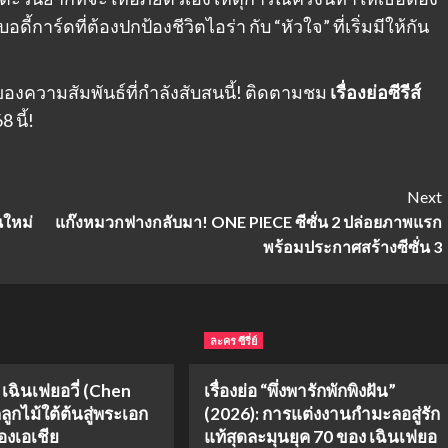
ี้การ์ดที่ต้องปกป้องชีวิตไอร่า กับ “หัวใจ” ที่เริ่มมีให้กัน
งความสัมพันธ์ที่กำลังสับสนนี้! ติดตามชม
เรื่องย่อซีรีส์
 นี้!
Next
นใหม่
แก๊งหมวกฟางกลับมา! ONE PIECE ซีซั่น 2 ปล่อยภาพแรก
พร้อมประกาศสร้างซีซั่น 3
ละคร ซีรี่ย์
ิ เฉินเฟยอวี่ (Chen
เรื่องย่อ “พึ่งพารักพักพิงฝัน”
ลูกไม้ใต้ต้นสู่พระเอก
(2026): การแต่งงานกำมะลอสู่รัก
งเอเชีย
แท้สุดละมุนยุค 70 ของ เฉินเฟยอ