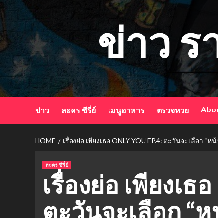
Skip
to
ข่าว ร
content
Abou
ข่าว
ละคร ซีรี่ย์
เมนูอาหาร
ตรวจหวย
HOME
เรื่องย่อ เพียงเธอ ONLY YOU EP.4: ตะวันจะเลือก “หน้าท
ละคร ซีรี่ย์
เรื่องย่อ เพียงเธ
ตะวันจะเลือก “หน้