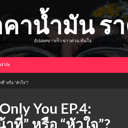
าคาน้ำมัน ร
อัปเดตข่าวเร็ว ข่าวด่วน ทันใจ
t Us
ี่” หรือ “หัวใจ”?
อ Only You EP.4:
าที่” หรือ “หัวใจ”?