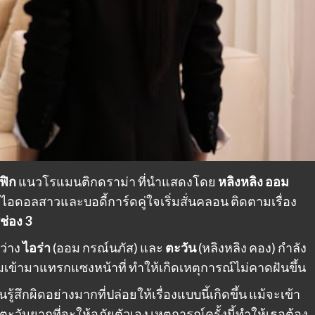
ฟิก
แนวโรแมนติกดราม่า ที่นำแสดงโดย
หลิงหลิง ออม
างไอดอลสาวและบอดี้การ์ดคู่ใจเริ่มสั่นคลอน ติดตามเรื่อง
์ช่อง 3
หว่าง
ไอร่า
(ออม กรณ์นภัส) และ
ตะวัน
(หลิงหลิง คอง) กำลัง
่มเข้ามาแทรกแซงหน้าที่ ทำให้เกิดเหตุการณ์ไม่คาดฝันขึ้น
้สึกผิดอย่างมากที่ปล่อยให้เรื่องแบบนี้เกิดขึ้น แม้จะเข้า
ตะวันยากที่จะให้อภัยตัวเอง เหตุการณ์ครั้งนี้ทำให้เธอต้อง