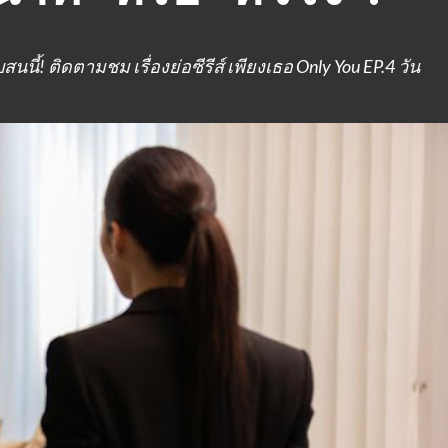
ี้! ติดตามชม เรื่องย่อซีรีส์ เพียงเธอ Only You EP.4 วัน