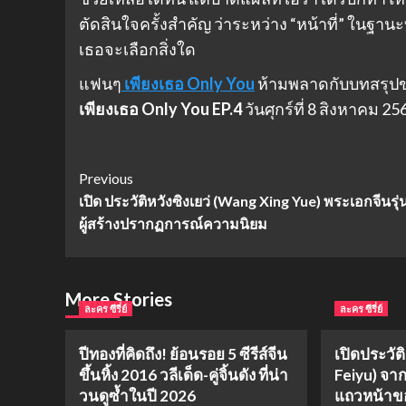
ตัดสินใจครั้งสำคัญ ว่าระหว่าง “หน้าที่” ในฐานะบอด
เธอจะเลือกสิ่งใด
แฟนๆ
เพียงเธอ Only You
ห้ามพลาดกับบทสรุปขอ
เพียงเธอ Only You EP.4
วันศุกร์ที่ 8 สิงหาคม 2568
Post
Previous
เปิด ประวัติหวังซิงเยว่ (Wang Xing Yue) พระเอกจีนรุ่
Navigation
ผู้สร้างปรากฏการณ์ความนิยม
More Stories
ละคร ซีรี่ย์
ละคร ซีรี่ย์
ปีทองที่คิดถึง! ย้อนรอย 5 ซีรีส์จีน
เปิดประวัต
ขึ้นหิ้ง 2016 วลีเด็ด-คู่จิ้นดัง ที่น่า
Feiyu) จาก
วนดูซ้ำในปี 2026
แถวหน้าขอ