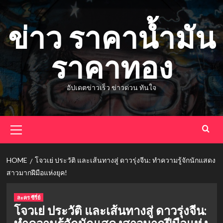
Skip
to
ข่าว ราคาน้ำมัน
content
ราคาทอง
อัปเดตข่าวเร็ว ข่าวด่วน ทันใจ
Primary
Menu
HOME
โจวเย่ ประวัติ และเส้นทางสู่ ดาวรุ่งจีน: ทำความรู้จักนักแสดง
สาวมากฝีมือแห่งยุค!
ละคร ซีรี่ย์
โจวเย่ ประวัติ และเส้นทางสู่ ดาวรุ่งจีน: