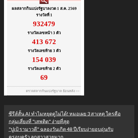
ซีรีส์สั้น AI ทำไมหยุดดูไม่ได้! หมอเผย 3 สาเหตุ ใครคือ
กลุ่มเสี่ยงที่ "เสพติด" ง่ายที่สุด
"ปูเป้ รามาวดี" ฉลองวันเกิด 48 ปีเรียบง่ายอบอุ่นกับ
ครอบครัว ลูกสาวสวยมาก