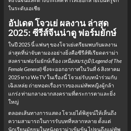
ในระดับเอเชีย
อัปเดต
โจวเย่ ผลงาน
ล่าสุด
2025:
ซีรีส์จีนน่าดู
ฟอร์มยักษ์
ในปี 2025 นี้ แฟนๆ ของโจวเย่เตรียมพบกับผลงาน
ล่าสุดที่น่าจับตามองอย่างยิ่งคือซีรีส์พีเรียดดราม่า
สงครามฟอร์มยักษ์เรื่อง
เหนือสมรภูมิ (Legend of The
Female General)
ซึ่งจะออกอากาศในวันที่ 6 สิงหาคม
2025 ทาง WeTV ในเรื่องนี้ โจวเย่รับบทนำร่วมกับ
เฉิงเหล่ย ถ่ายทอดเรื่องราวของแม่ทัพหญิงผู้กล้า
แกร่ง ท่ามกลางฉากสงครามที่ตระการตาและยิ่ง
ใหญ่
ตลอดเส้นทางการแสดง โจวเย่ได้พิสูจน์ให้เห็นถึง
ความสามารถในการรับบทที่หลากหลาย ตั้งแต่
นักเรียนมัธยมในหนังดราม่าเข้มข้น ไปจนถึงแม่ทัพ