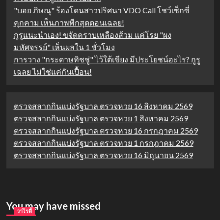
"บอย ภิษณุ" ร้องโดนสาวปริศนา VDO Call โชว์เซ็กซี่
คุกคาม เห็นภาพพีกสุดตอนเฉลย!
กูรูแนะนำเอง! ขจัดคราบเหลืองส้วม แค่โรย "ผง
มหัศจรรย์" เห็นผลใน 1 ชั่วโมง
การวาง "กระดาษทิชชู่" ไว้ใต้เขียง มีประโยชน์อะไร? กูรู
เฉลย ไม่ใช่แค่กันเปื้อน!
ตรวจสลากกินแบ่งรัฐบาล ตรวจหวย 16 สิงหาคม 2569
ตรวจสลากกินแบ่งรัฐบาล ตรวจหวย 1 สิงหาคม 2569
ตรวจสลากกินแบ่งรัฐบาล ตรวจหวย 16 กรกฎาคม 2569
ตรวจสลากกินแบ่งรัฐบาล ตรวจหวย 1 กรกฎาคม 2569
ตรวจสลากกินแบ่งรัฐบาล ตรวจหวย 16 มิถุนายน 2569
You may have missed
วาไรตี้