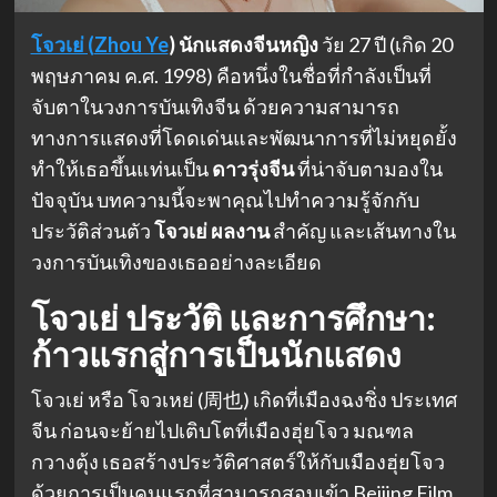
โจวเย่ (
Zhou Ye
)
นักแสดงจีนหญิง
วัย 27 ปี (เกิด 20
พฤษภาคม ค.ศ. 1998) คือหนึ่งในชื่อที่กำลังเป็นที่
จับตาในวงการบันเทิงจีน ด้วยความสามารถ
ทางการแสดงที่โดดเด่นและพัฒนาการที่ไม่หยุดยั้ง
ทำให้เธอขึ้นแท่นเป็น
ดาวรุ่งจีน
ที่น่าจับตามองใน
ปัจจุบัน บทความนี้จะพาคุณไปทำความรู้จักกับ
ประวัติส่วนตัว
โจวเย่ ผลงาน
สำคัญ และเส้นทางใน
วงการบันเทิงของเธออย่างละเอียด
โจวเย่ ประวัติ
และการศึกษา:
ก้าวแรกสู่การเป็นนักแสดง
โจวเย่ หรือ โจวเหย่ (周也) เกิดที่เมืองฉงชิ่ง ประเทศ
จีน ก่อนจะย้ายไปเติบโตที่เมืองฮุ่ยโจว มณฑล
กวางตุ้ง เธอสร้างประวัติศาสตร์ให้กับเมืองฮุ่ยโจว
ด้วยการเป็นคนแรกที่สามารถสอบเข้า Beijing Film