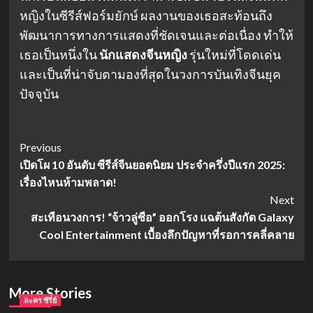
หญิงในซีรีส์ฟอร์มยักษ์ ผลงานของเธอสะท้อนถึง
พัฒนาการทางการแสดงที่ชัดเจนและต่อเนื่อง ทำให้
เธอเป็นหนึ่งใน
นักแสดงจีนหญิง
รุ่นใหม่ที่โดดเด่น
และเป็นที่น่าจับตามองที่สุดในวงการบันเทิงจีนยุค
ปัจจุบัน
Post
Previous
เปิดโผ 10 อันดับ ซีรีส์จีนยอดนิยม ประจำครึ่งปีแรก 2025:
Navigation
เรื่องไหนห้ามพลาด!
Next
สะเทือนวงการ! “จ้าวลู่ซือ” ออกโรง แฉต้นสังกัด Galaxy
Cool Entertainment เบื้องลึกปัญหาที่รอการคลี่คลาย
More Stories
ละคร ซีรี่ย์