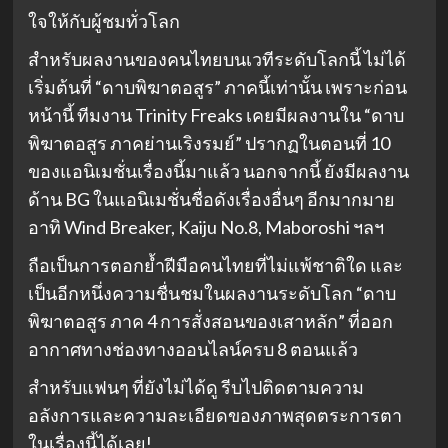
ใจให้กับผู้ชมทั่วโลก
สำหรับผลงานของคนไทยบนเวทีระดับโลกนี้ ไม่ได้
เริ่มต้นที่ “ดาบพิฆาตอสูร” ภาคนี้เท่านั้น เพราะก่อน
หน้านี้ ทีมงาน Trinity Freaks เคยมีผลงานใน “ดาบ
พิฆาตอสูร ภาคย่านเริงรมย์” ปรากฏในตอนที่ 10
ของแอนิเมชั่นเรื่องนี้มาแล้ว นอกจากนี้ ยังมีผลงาน
ด้าน BG ในแอนิเมชั่นชื่อดังเรื่องอื่นๆ อีกมากมาย
อาทิ Wind Breaker, Kaiju No.8, Maboroshi ฯลฯ
ถือเป็นการตอกย้ำฝีมือคนไทยที่ไม่แพ้ชาติใด และ
เป็นอีกหนึ่งความชื่นชมในผลงานระดับโลก “ดาบ
พิฆาตอสูร ภาค 4 การสั่งสอนของเสาหลัก” ที่ออก
อากาศทางช่องทางออนไลน์ครบ 8 ตอนแล้ว
สำหรับแฟนๆ ที่ยังไม่ได้ดู รีบไปติดตามความ
อลังการและความละเอียดของภาพสุดตระการตา
ในเรื่องนี้ได้เลย!