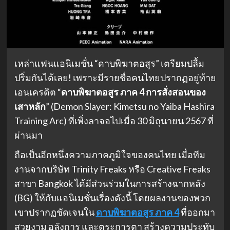
เหล่าแฟนแอนิเมชั่น “ดาบพิฆาตอสูร” เตรียมปลื้ม
ปริ่มกันได้เลย! เพราะมีรายชื่อคนไทยปรากฏอยู่ท้าย
เอนเครดิต “
ดาบพิฆาตอสูร ภาค 4 การสั่งสอนของ
เสาหลัก
” (Demon Slayer: Kimetsu no Yaiba Hashira
Training Arc) ที่เพิ่งลาจอไปเมื่อ 30 มิถุนายน 2567 ที่
ผ่านมา
ถือเป็นอีกหนึ่งความภาคภูมิใจของคนไทย เมื่อทีม
งานจากบริษัท Trinity Freaks หรือ Creative Freaks
สาขา Bangkok ได้มีส่วนร่วมในการสร้างฉากหลัง
(BG) ให้กับแอนิเมชั่นเรื่องดังนี้ โดยผลงานของพวก
เขาปรากฏชัดเจนใน
ดาบพิฆาตอสูร ภาค 4
ที่ออกมา
สวยงาม อลังการ และตระการตา สร้างความประทับ