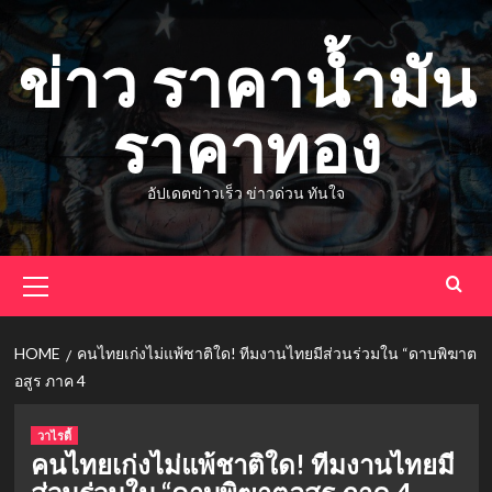
Skip
to
ข่าว ราคาน้ำมัน
content
ราคาทอง
อัปเดตข่าวเร็ว ข่าวด่วน ทันใจ
Primary
Menu
HOME
คนไทยเก่งไม่แพ้ชาติใด! ทีมงานไทยมีส่วนร่วมใน “ดาบพิฆาต
อสูร ภาค 4
วาไรตี้
คนไทยเก่งไม่แพ้ชาติใด! ทีมงานไทยมี