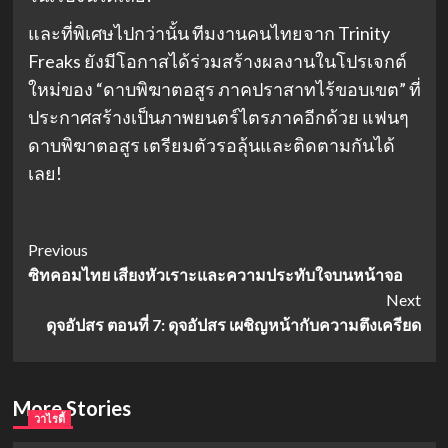
และที่พิเศษไปกว่านั้น ทีมงานคนไทยจาก Trinity
Freaks ยังมีโอกาสได้ร่วมสร้างผลงานในโปรเจกต์
ใหม่ของ “ดาบพิฆาตอสูร ภาคปราสาทไร้ขอบเขต” ที่
ประกาศสร้างเป็นภาพยนตร์ไตรภาคอีกด้วย แฟนๆ
ดาบพิฆาตอสูร เตรียมตัวรอลุ้นและติดตามกันได้
เลย!
Post
Previous
ซิทคอมไทย เสียงหัวเราะและความประทับใจบนหน้าจอ
Navigation
Next
ดุจอัปสร ตอนที่ 7: ดุจอัปสร เผชิญหน้ากับความตึงเครียด
More Stories
วาไรตี้