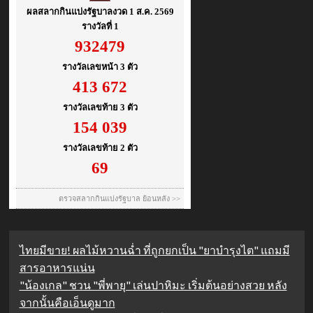
ไทยมีขาย! ผลไม้หวานฉ่ำ ที่ถูกยกเป็น "ยาบำรุงไต" แถมมี
สารอาหารแน่น
"น้องเกล" ชวน "พี่พายุ" เล่นปาหิมะ เริ่มต้นอย่างสวย หลัง
จากนั้นคือเอ็นดูมาก