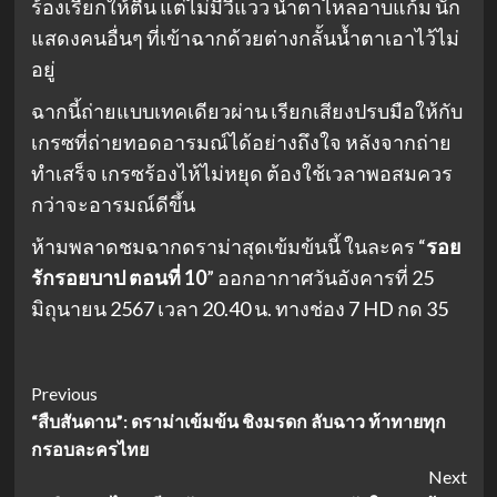
ร้องเรียกให้ตื่น แต่ไม่มีวี่แวว น้ำตาไหลอาบแก้ม นัก
แสดงคนอื่นๆ ที่เข้าฉากด้วยต่างกลั้นน้ำตาเอาไว้ไม่
อยู่
ฉากนี้ถ่ายแบบเทคเดียวผ่าน เรียกเสียงปรบมือให้กับ
เกรซที่ถ่ายทอดอารมณ์ได้อย่างถึงใจ หลังจากถ่าย
ทำเสร็จ เกรซร้องไห้ไม่หยุด ต้องใช้เวลาพอสมควร
กว่าจะอารมณ์ดีขึ้น
ห้ามพลาดชมฉากดราม่าสุดเข้มข้นนี้ ในละคร “
รอย
รักรอยบาป ตอนที่ 10
” ออกอากาศวันอังคารที่ 25
มิถุนายน 2567 เวลา 20.40 น. ทางช่อง 7 HD กด 35
Post
Previous
“สืบสันดาน”: ดราม่าเข้มข้น ชิงมรดก ลับฉาว ท้าทายทุก
Navigation
กรอบละครไทย
Next