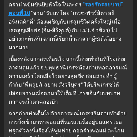
ดราม่าเข้มข้นบีบหัวใจ ในละคร
“รอยรักรอยบาป”
ตอนที่ 10
“จวน” รับบทโดย “เกรซ-พัชร์สิตา อธิ
อนันตศักดิ์” ต้องเผชิญกับมรสุมชีวิตครั้งใหญ่ เมื่อ
เธอสูญเสียพ่อ (อั๋น-สิริคุปต์) กับ แม่ (เอ๋ วชิรา) ไป
อย่างกะทันหัน ฉากนี้เรียกน้ำตาจากผู้ชมได้อย่าง
มากมาย
เบื้องหลังฉากสะเทือนใจ ฉากนี้ถ่ายทำกันที่โรงถ่าย
ลาดหลุมแก้ว จ.ปทุมธานี เกรซต้องถ่ายทอดอารมณ์
ความเศร้าโศกเสียใจอย่างสุดขีด ก่อนถ่ายทำ ผู้
กำกับ “พี่หลุยส์-สยาม สังวริบุตร” ได้บรีฟเกรซให้
ปล่อยอารมณ์ออกมาให้เต็มที่ เกรซอินกับบทบาท
มากจนน้ำตาคลอเบ้า
ฉากถ่ายทำเต็มไปด้วยอารมณ์ เกรซเริ่มถ่ายทำด้วย
การวิ่งเข้ามาหาพ่อแม่ที่นอนแน่นิ่งอยู่บนแคร่ เธอ
ทรุดตัวลงนั่งร้องไห้ฟูมฟาย กอดร่างพ่อแม่ ตะโกน