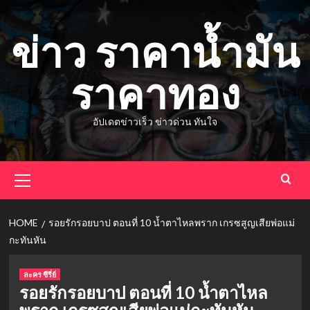
Skip
to
ข่าว ราคาน้ำมัน
content
ราคาทอง
อัปเดตข่าวเร็ว ข่าวด่วน ทันใจ
Primary
Menu
HOME
รอยรักรอยบาป ตอนที่ 10 น้ำตาไหลพราก เกรซสูญเสียพ่อแม่
กะทันหัน
ละคร ซีรี่ย์
รอยรักรอยบาป ตอนที่ 10 น้ำตาไหล