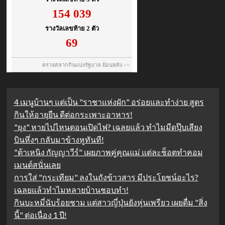
4 เมนูบ้านๆ แต่เป็น "ราชาแห่งผัก" อร่อยและทำง่าย สูตร
กินให้อายุยืน ดีต่อกระเพาะอาหาร!
"ยุง" หายไปไหนตอนเปิดไฟ? เฉลยแล้ว ทำไมมืดปุ๊บเสียง
บินหึ่งๆ กลับมาข้างหูทันที!
"ต้าเหนิง กัญญาวีร์" เผยภาพคู่คุณแม่ แต่ละช็อตทำคอม
เมนต์สนั่นเลย
การใส่ "กระเทียม" ลงในถังข้าวสาร มีประโยชน์อะไร?
เฉลยแล้วทำไมหลายบ้านชอบทำ!
กินบะหมี่นับร้อยชาม แต่สาวญี่ปุ่นยังหุ่นเพรียว เผยดื่ม "สิ่ง
นี้" ต่อเนื่อง 1 ปี!