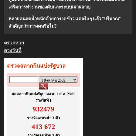
&
เสริมการทำงานของตับและระบบเผาผลาญ
โก
ยุน
หลายคนลดน้ำหนักด้วยการงดข้าว แต่จริง ๆ แล้ว “ปริมาณ”
จอง
ใน
สำคัญกว่าการงดหรือไม่?
ซี
รีส์
โร
ตรวจหวย
แมน
ดวงวันนี้
ติก
คอ
เม
ดี้
เรื่อง
ใหม่
ทาง
Netflix!