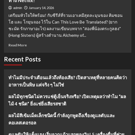
ทาง Netflix!
January 14, 2026
admin
เตรียมหัวใจให้พร้อม! กับซีรีส์ที่รวมเอาเคมีสุดละมุนของ คิมซอน
โฮ และ โกยุนจอง ไว้ใน Can This Love Be Translated? (ยาก
ชะมัด รักภาษาอะไร) ผลงานเขียนบทจาก "สองพี่น้องตระกูลฮง"
(Hong Sisters) ผู้สร้างตำนาน Alchemy of...
Read
Read More
more
about
Recent Posts
Can
This
Love
ทำไมมีประจำเดือนแล้วถึงท้องเสีย? เปิดสาเหตุที่หลายคนคิดว่า
Be
อาหารเป็นพิษ แต่จริง ๆ ไม่ใช่
Translated?
(2026):
การ
ผลไม้ทุกชนิดไม่ควรแช่ตู้เย็นจริงหรือ? เปิดเหตุผลว่าทำไม “ผล
พบ
ไม้ 4 ชนิด” ยิ่งแช่ยิ่งเสียรสชาติ
กัน
ของ
ผลไม้สีเข้มเม็ดเล็กชนิดนี้ กำลังถูกพูดถึงเรื่องดูแลตับและ
คิม
คอเลสเตอรอล
ซอน
โฮ
ดูแลตับให้แข็งแรง เริ่มจากแก้วแรกของวัน! 5 เครื่องดื่มที่ช่วย