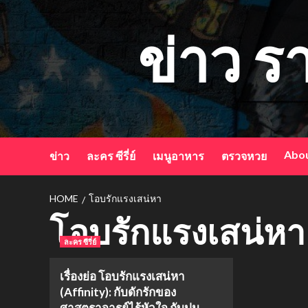
Skip
to
ข่าว ร
content
Abou
ข่าว
ละคร ซีรี่ย์
เมนูอาหาร
ตรวจหวย
HOME
โอบรักแรงเสน่หา
โอบรักแรงเสน่หา
ละคร ซีรี่ย์
เรื่องย่อ โอบรักแรงเสน่หา
(Affinity): กับดักรักของ
ศาสตราจารย์ไร้หัวใจ กับปม