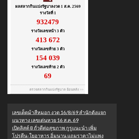
เลขเด็ดม้าสีหมอก งวด 16/8/69 สำนักดังแจก
แนวทาง เลขเด่นหวย 16 ส.ค. 69
เปิดลิสต์ 8 ถั่วดีต่อสุขภาพ กูรูแนะนำ เพิ่ม
โปรตีน-ใยอาหาร อิ่มนาน แถมราคาไม่แพง