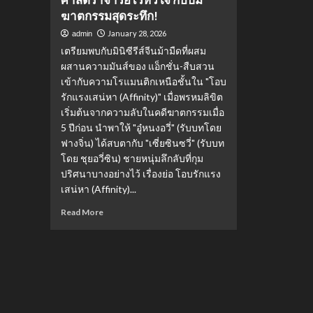
ฆาตกรรมสุดระทึก!
January 28, 2026
admin
เตรียมพบกับมินิซีรีส์จีนม้ามืดที่ผสม
ผสานความมันส์ของ แอ็กชั่น-สืบสวน
เข้ากับความโรแมนติกเหนือชั้นใน "โอบ
รักแรงเสน่หา (Affinity)" เมื่อพรหมลิขิต
เริ่มต้นจากความลับในคดีฆาตกรรมเมื่อ
5 ปีก่อน นำพาให้ "อู๋หนงอวี่" (รับบทโดย
ฟางจิ่น) ได้สบตากับ "เซี่ยซินซวี่" (รับบท
โดย ชุยอวี่ซิน) ชายหนุ่มลึกลับที่กุม
ปริศนาบางอย่างไว้ เรื่องย่อ โอบรักแรง
เสน่หา (Affinity)...
Read
Read More
more
about
เรื่อง
ย่อ
โอบ
รัก
แรง