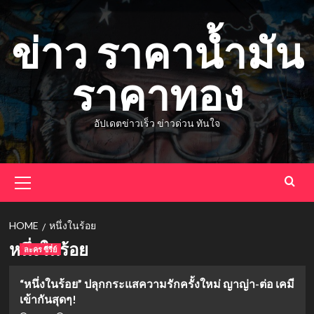
Skip
to
ข่าว ราคาน้ำมัน
content
ราคาทอง
อัปเดตข่าวเร็ว ข่าวด่วน ทันใจ
Primary
Menu
HOME
หนึ่งในร้อย
หนึ่งในร้อย
ละคร ซีรี่ย์
“หนึ่งในร้อย” ปลุกกระแสความรักครั้งใหม่ ญาญ่า-ต่อ เคมี
เข้ากันสุดๆ!