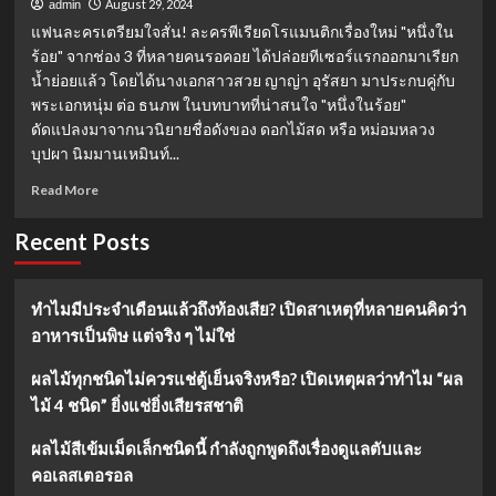
August 29, 2024
admin
แฟนละครเตรียมใจสั่น! ละครพีเรียดโรแมนติกเรื่องใหม่ "หนึ่งใน
ร้อย" จากช่อง 3 ที่หลายคนรอคอย ได้ปล่อยทีเซอร์แรกออกมาเรียก
น้ำย่อยแล้ว โดยได้นางเอกสาวสวย ญาญ่า อุรัสยา มาประกบคู่กับ
พระเอกหนุ่ม ต่อ ธนภพ ในบทบาทที่น่าสนใจ "หนึ่งในร้อย"
ดัดแปลงมาจากนวนิยายชื่อดังของ ดอกไม้สด หรือ หม่อมหลวง
บุปผา นิมมานเหมินท์...
Read
Read More
more
about
Recent Posts
“หนึ่ง
ใน
ร้อย”
ทำไมมีประจำเดือนแล้วถึงท้องเสีย? เปิดสาเหตุที่หลายคนคิดว่า
ปลุก
อาหารเป็นพิษ แต่จริง ๆ ไม่ใช่
กระแส
ความ
รัก
ผลไม้ทุกชนิดไม่ควรแช่ตู้เย็นจริงหรือ? เปิดเหตุผลว่าทำไม “ผล
ครั้ง
ไม้ 4 ชนิด” ยิ่งแช่ยิ่งเสียรสชาติ
ใหม่
ญาญ่า-
ผลไม้สีเข้มเม็ดเล็กชนิดนี้ กำลังถูกพูดถึงเรื่องดูแลตับและ
ต่อ
คอเลสเตอรอล
เคมี