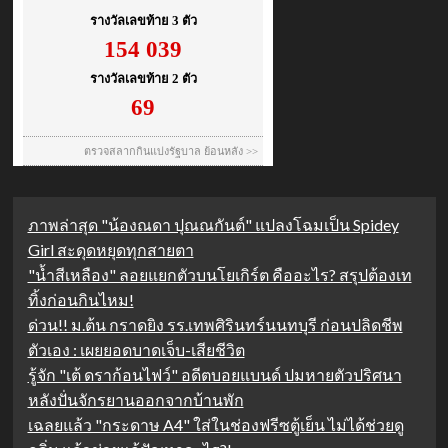
ภาพล่าสุด "น้องณดา ปุณณกันต์" แปลงโฉมเป็น Spidey
Girl สะดุดหยุดทุกสายตา
"น้ำสีเหลือง" ลอยแยกตัวบนโยเกิร์ต คืออะไร? สรุปต้องเท
ทิ้งก่อนกินไหม!
ด่วน!! ม.ต้น กราดยิง รร.เทพศิรินทร์นนทบุรี ก่อนปลิดชีพ
ตัวเอง : เผยยอดบาดเจ็บ-เสียชีวิต
รู้จัก "เต้ ดราก้อนไฟว์" อดีตบอยแบนด์ ปมหายตัวปริศนา
หลังปั่นจักรยานออกจากบ้านพัก
เฉลยแล้ว "กระดาษ A4" ใส่ในช่องฟรีซตู้เย็น ไม่ได้ช่วยดู