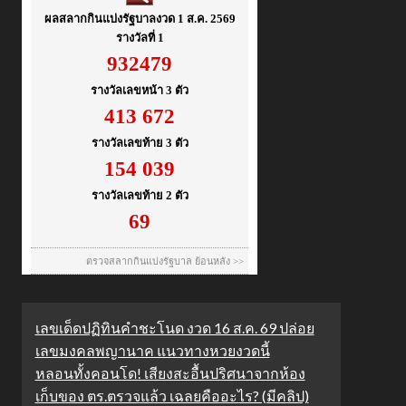
เลขเด็ดปฏิทินคำชะโนด งวด 16 ส.ค. 69 ปล่อย
เลขมงคลพญานาค แนวทางหวยงวดนี้
หลอนทั้งคอนโด! เสียงสะอื้นปริศนาจากห้อง
เก็บของ ตร.ตรวจแล้ว เฉลยคืออะไร? (มีคลิป)