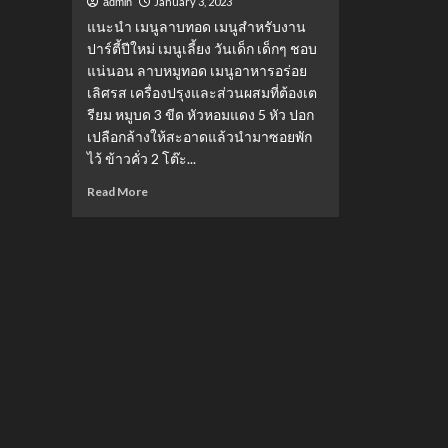
January 3, 2023
admin
แนะนำ เมนูลาบทอด เมนูสำหรับงาน
ปาร์ตี้ปีใหม่ เมนูเลี้ยง วันเด็ก เด็กๆ ชอบ
แน่นอน ลาบหมูทอด เมนูอาหารอร่อย
เลิศรส เครื่องปรุงและส่วนผสมที่ต้องเต
รียม หมูบด 3 ขีด หัวหอมแดง 5 หัว ปอก
เปลือกล้างให้สะอาดแล้วนำมาซอยพัก
ไว้ ข้าวคั่ว 2 โต๊ะ...
Read
Read More
more
about
ลาบ
หมู
ทอด
เมนู
อร่อย
เลิศ
รส
เมนู
ปาร์ตี้
ปี
ใหม่