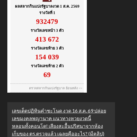
เลขเด็ดปฏิทินคำชะโนด งวด 16 ส.ค. 69 ปล่อย
เลขมงคลพญานาค แนวทางหวยงวดนี้
หลอนทั้งคอนโด! เสียงสะอื้นปริศนาจากห้อง
เก็บของ ตร.ตรวจแล้ว เฉลยคืออะไร? (มีคลิป)