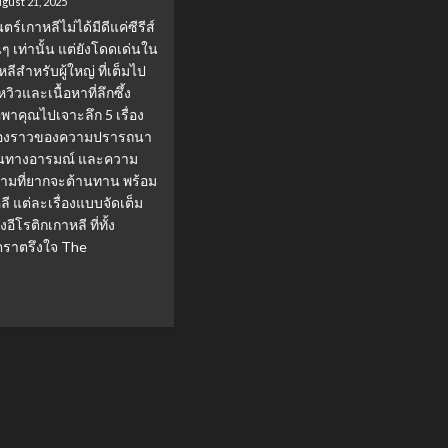
gust 21, 2025
์เกาหลีไม่ได้มีดีแค่ซีรีส์
 เท่านั้น แต่ยังโดดเด่นใน
ลีสำหรับผู้ใหญ่ ที่เต็มไป
ิวและเนื้อหาที่ลึกซึ้ง
พาคุณไปเจาะลึก 5 เรื่อง
่เรื่องราวของความปรารถนา
่อนทางอารมณ์ และความ
ห้ามที่ยากจะต้านทาน พร้อม
ลี แต่ละเรื่องแบบจัดเต็ม
อีโรติกเกาหลี ที่ทั้ง
ตราตรึงใจ The
.
ad
re
out
ง