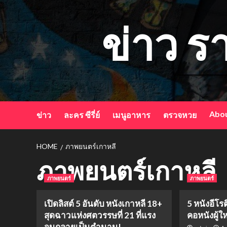
Skip
to
ข่าว ร
content
Abou
ข่าว
ละคร ซีรี่ย์
เมนูอาหาร
ตรวจหวย
HOME
ภาพยนตร์เกาหลี
ภาพยนตร์เกาหลี
ภาพยนตร์
ภาพยนตร์
เปิดลิสต์ 5 อันดับ หนังเกาหลี 18+
5 หนังอีโรต
สุดฉาวแห่งศตวรรษที่ 21 ที่แรง
คอหนังผู้
จนกลายเป็นตำนาน!