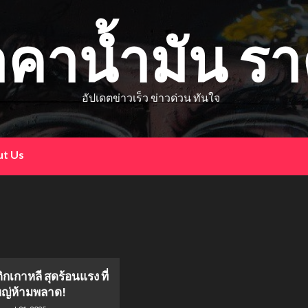
าคาน้ำมัน ร
อัปเดตข่าวเร็ว ข่าวด่วน ทันใจ
t Us
ิกเกาหลี สุดร้อนแรง ที่
ใหญ่ห้ามพลาด!