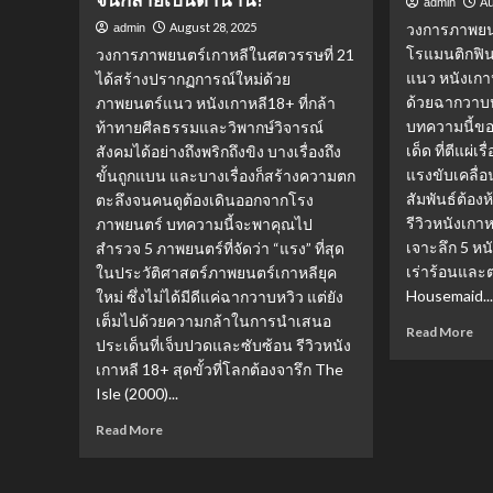
Au
admin
August 28, 2025
วงการภาพยนตร
admin
โรแมนติกฟินๆ
วงการภาพยนตร์เกาหลีในศตวรรษที่ 21
แนว หนังเกาห
ได้สร้างปรากฏการณ์ใหม่ด้วย
ด้วยฉากวาบหว
ภาพยนตร์แนว หนังเกาหลี18+ ที่กล้า
บทความนี้ขอ
ท้าทายศีลธรรมและวิพากษ์วิจารณ์
เด็ด ที่ตีแผ
สังคมได้อย่างถึงพริกถึงขิง บางเรื่องถึง
แรงขับเคลื
ขั้นถูกแบน และบางเรื่องก็สร้างความตก
สัมพันธ์ต้อง
ตะลึงจนคนดูต้องเดินออกจากโรง
รีวิวหนังเกาห
ภาพยนตร์ บทความนี้จะพาคุณไป
เจาะลึก 5 หนัง
สำรวจ 5 ภาพยนตร์ที่จัดว่า “แรง” ที่สุด
เร่าร้อนและ
ในประวัติศาสตร์ภาพยนตร์เกาหลียุค
Housemaid..
ใหม่ ซึ่งไม่ได้มีดีแค่ฉากวาบหวิว แต่ยัง
เต็มไปด้วยความกล้าในการนำเสนอ
Re
Read More
ประเด็นที่เจ็บปวดและซับซ้อน รีวิวหนัง
mo
เกาหลี 18+ สุดขั้วที่โลกต้องจารึก The
ab
5
Isle (2000)...
หนั
Read
Read More
อี
more
โร
about
ติก
เปิด