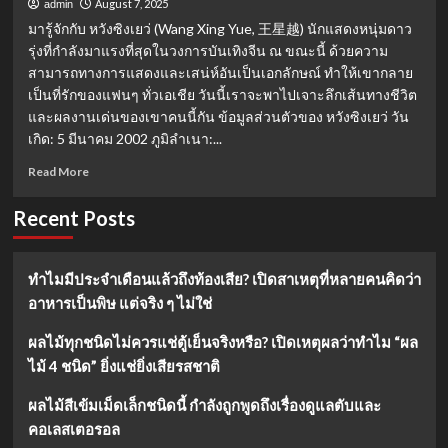
August 7, 2025
admin
มารู้จักกับ หวังซิงเยว่ (Wang Xing Yue, 王星越) นักแสดงหนุ่มดาว
รุ่งที่กำลังมาแรงที่สุดในวงการบันเทิงจีน ณ ขณะนี้ ด้วยความ
สามารถทางการแสดงและเสน่ห์อันเป็นเอกลักษณ์ ทำให้เขากลาย
เป็นที่รักของแฟนๆ ทั่วเอเชีย วันนี้เราจะพาไปเจาะลึกเส้นทางชีวิต
และผลงานเด่นของเขาคนนี้กัน ข้อมูลส่วนตัวของ หวังซิงเยว่ วัน
เกิด: 5 มีนาคม 2002 ภูมิลำเนา:...
Read
Read More
more
about
Recent Posts
เปิด
ประวัติ
หวัง
ทำไมมีประจำเดือนแล้วถึงท้องเสีย? เปิดสาเหตุที่หลายคนคิดว่า
ซิงเยว่
อาหารเป็นพิษ แต่จริง ๆ ไม่ใช่
(Wang
Xing
Yue)
ผลไม้ทุกชนิดไม่ควรแช่ตู้เย็นจริงหรือ? เปิดเหตุผลว่าทำไม “ผล
พระเอก
ไม้ 4 ชนิด” ยิ่งแช่ยิ่งเสียรสชาติ
จีน
รุ่น
ผลไม้สีเข้มเม็ดเล็กชนิดนี้ กำลังถูกพูดถึงเรื่องดูแลตับและ
ใหม่
คอเลสเตอรอล
ผู้