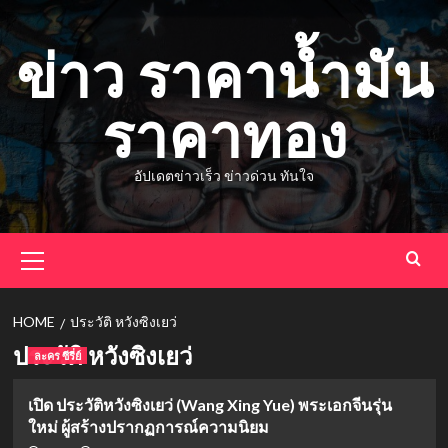
Skip
to
ข่าว ราคาน้ำมัน
content
ราคาทอง
อัปเดตข่าวเร็ว ข่าวด่วน ทันใจ
Primary
Menu
HOME
ประวัติ หวังซิงเยว่
ประวัติ หวังซิงเยว่
ละคร ซีรี่ย์
เปิด ประวัติหวังซิงเยว่ (Wang Xing Yue) พระเอกจีนรุ่น
ใหม่ ผู้สร้างปรากฏการณ์ความนิยม