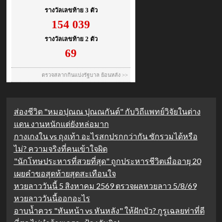
ส่องชีวิต "หมอปุณณ ปุณณกันต์" กับวิถีแพทย์วิจัยในต่าง
แดน งานหนักแต่ยังหล่อมาก
กางเกงใน vs ถุงเท้า อะไรสกปรกกว่ากัน ซักรวมได้หรือ
ไม่? ความจริงที่คนเข้าใจผิด
"นักโทษประหารที่สวยที่สุด" ถูกประหารชีวิตเมื่ออายุ 20
เผยคำขอสุดท้ายสุดสะเทือนใจ
หวยลาววันนี้ 5 สิงหาคม 2569 ตรวจผลหวยลาว 5/8/69
หวยลาววันนี้ออกอะไร
อาบน้ำควร "หันหน้า vs หันหลัง" ให้ฝักบัว? กูรูเฉลยท่าที่ดี