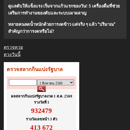
สร้าง
ดูแลตับให้แข็งแรง เริ่มจากแก้วแรกของวัน! 5 เครื่องดื่มที่ช่วย
ปรากฏการณ์
เสริมการทำงานของตับและระบบเผาผลาญ
ความ
นิยม
หลายคนลดน้ำหนักด้วยการงดข้าว แต่จริง ๆ แล้ว “ปริมาณ”
สำคัญกว่าการงดหรือไม่?
ตรวจหวย
ดวงวันนี้