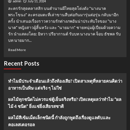
July 11, 2024
admin
ละครรักสุดคลาสสิก บนตำนานผีไทยสุดโด่งดัง "นางนาค
พระโขนง" ละครอมตะที่เล่าขานสืบต่อกันมารุ่นต่อรุ่น กลับมาอีก
ครั้ง นำเสนอเรื่องราวความรักต่างภพอันน่าประทับใจของ "นาง
นาค" หญิงสาวผู้สิ้นหวัง และ "นายมาก" ชายหนุ่มผู้เปี่ยมด้วยความ
รัก นำแสดงโดย: ยิหวา ปรียากานต์ รับบท นางนาค จ็อบ ธัชพล รับ
บท นายมาก...
Read
Read More
more
about
Recent Posts
นาง
นาค
พระโขนง
ทำไมมีประจำเดือนแล้วถึงท้องเสีย? เปิดสาเหตุที่หลายคนคิดว่า
(2567):
อาหารเป็นพิษ แต่จริง ๆ ไม่ใช่
ตำนาน
รัก
ข้าม
ผลไม้ทุกชนิดไม่ควรแช่ตู้เย็นจริงหรือ? เปิดเหตุผลว่าทำไม “ผล
ภพ
ไม้ 4 ชนิด” ยิ่งแช่ยิ่งเสียรสชาติ
บท
ทดสอบ
ผลไม้สีเข้มเม็ดเล็กชนิดนี้ กำลังถูกพูดถึงเรื่องดูแลตับและ
หัวใจ
คอเลสเตอรอล