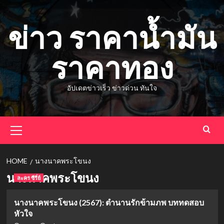
Skip
to
ข่าว ราคาน้ำมัน
content
ราคาทอง
อัปเดตข่าวเร็ว ข่าวด่วน ทันใจ
Primary
Menu
HOME
นางนาคพระโขนง
นางนาคพระโขนง
ละคร ซีรี่ย์
นางนาคพระโขนง (2567): ตำนานรักข้ามภพ บททดสอบ
หัวใจ