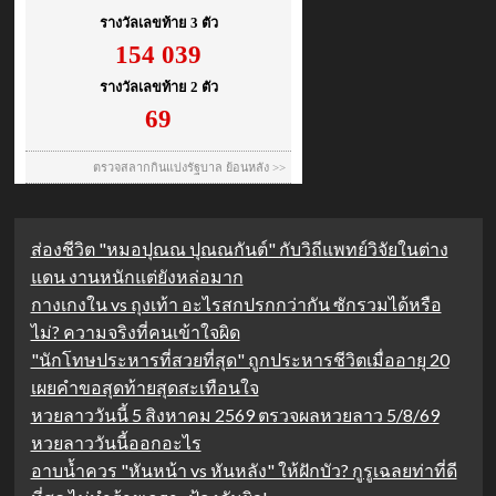
ส่องชีวิต "หมอปุณณ ปุณณกันต์" กับวิถีแพทย์วิจัยในต่าง
แดน งานหนักแต่ยังหล่อมาก
กางเกงใน vs ถุงเท้า อะไรสกปรกกว่ากัน ซักรวมได้หรือ
ไม่? ความจริงที่คนเข้าใจผิด
"นักโทษประหารที่สวยที่สุด" ถูกประหารชีวิตเมื่ออายุ 20
เผยคำขอสุดท้ายสุดสะเทือนใจ
หวยลาววันนี้ 5 สิงหาคม 2569 ตรวจผลหวยลาว 5/8/69
หวยลาววันนี้ออกอะไร
อาบน้ำควร "หันหน้า vs หันหลัง" ให้ฝักบัว? กูรูเฉลยท่าที่ดี