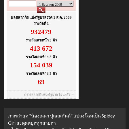
ภาพล่าสุด "น้องณดา ปุณณกันต์" แปลงโฉมเป็น Spidey
Girl สะดุดหยุดทุกสายตา