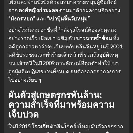
เผิง และฟ่านปิงปิง ด้วยบทบาทชายหนุ่มผู้ซื่อสัตย์
จาก
องค์หญิงกำมะลอ
ตามมาด้วยผลงานฮิตอย่าง
“มังกรหยก”
และ
“เปาบุ้นจิ้นวัยหนุ่ม”
อย่างไรก็ตาม อาชีพที่กำลังรุ่งโรจน์ต้องสะดุดลง
อย่างรวดเร็ว เมื่อเขาเผชิญกับ
ข่าวฉาวซ้ำซ้อน
ทั้ง
คดีถูกกล่าวหาว่าจูบเกินบทกับหลินซินหยูในปี 2004,
คดีขับรถชนและทำร้ายเจ้าหน้าที่ รวมถึงอุบัติเหตุ
ชนแล้วหนีในปี 2009 ภาพลักษณ์ที่ตกต่ำทำให้เขา
ถูกผู้ผลิตปฏิเสธงานทั้งหมด จนต้องออกจากวงการ
ไปอย่างเงียบ ๆ
ผันตัวสู่เกษตรกรพันล้าน:
ความสำเร็จที่มาพร้อมความ
เจ็บปวด
ในปี 2015
โจวเจี๋ย
ตัดสินใจครั้งใหญ่ ผันตัวออกจาก