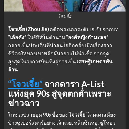
โจวเจี๋ย
โจวเจี๋ย (Zhou Jie)
อดีตพระเอกระดับเอเชียจากบท
“เอ้อคัง”
ในซีรีส์ในตำนาน
“องค์หญิงกำมะลอ”
กลายเป็นประเด็นที่น่าสนใจอีกครั้ง เมื่อเรื่องราว
ชีวิตจริงของเขาพลิกผันอย่างไม่น่าเชื่อ จากจุด
สูงสุดในวงการบันเทิงสู่การเป็น
เศรษฐีเกษตรพัน
ล้าน
“โจวเจี๋ย”
จากดารา A-List
แห่งยุค 90s สู่จุดตกต่ำเพราะ
ข่าวฉาว
ในช่วงปลายยุค 90s ชื่อของ
โจวเจี๋ย
โดดเด่นเคียง
ข้างซูเปอร์สตาร์อย่าง เจ้าเวย, หลินซินหยู, ซูโหย่ว