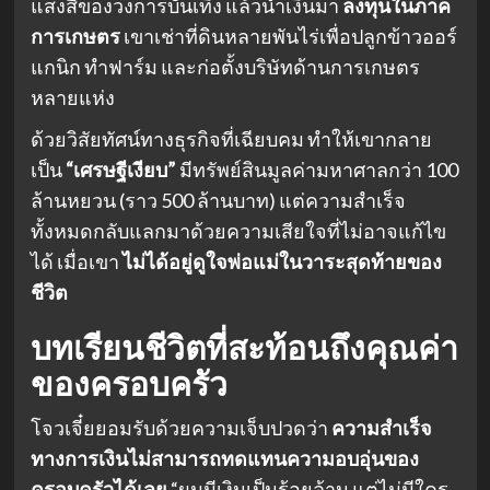
แสงสีของวงการบันเทิง แล้วนำเงินมา
ลงทุนในภาค
การเกษตร
เขาเช่าที่ดินหลายพันไร่เพื่อปลูกข้าวออร์
แกนิก ทำฟาร์ม และก่อตั้งบริษัทด้านการเกษตร
หลายแห่ง
ด้วยวิสัยทัศน์ทางธุรกิจที่เฉียบคม ทำให้เขากลาย
เป็น
“เศรษฐีเงียบ”
มีทรัพย์สินมูลค่ามหาศาลกว่า 100
ล้านหยวน (ราว 500 ล้านบาท) แต่ความสำเร็จ
ทั้งหมดกลับแลกมาด้วยความเสียใจที่ไม่อาจแก้ไข
ได้ เมื่อเขา
ไม่ได้อยู่ดูใจพ่อแม่ในวาระสุดท้ายของ
ชีวิต
บทเรียนชีวิตที่สะท้อนถึงคุณค่า
ของครอบครัว
โจวเจี๋ยยอมรับด้วยความเจ็บปวดว่า
ความสำเร็จ
ทางการเงินไม่สามารถทดแทนความอบอุ่นของ
ครอบครัวได้เลย
“ผมมีเงินเป็นร้อยล้าน แต่ไม่มีใคร