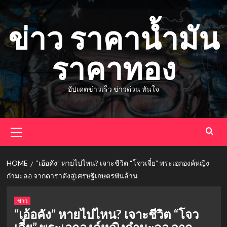
Skip
to
ข่าว ราคาน้ำมัน
content
ราคาทอง
อัปเดตข่าวเร็ว ข่าวด่วน ทันใจ
Primary
Menu
HOME
“เอ้อคัง” หายไปไหน? เจาะชีวิต “โจวเจี๋ย” พระเอกองค์หญิง
กำมะลอ จากดาราดังสู่เศรษฐีเกษตรพันล้าน
ข่าว
“เอ้อคัง” หายไปไหน? เจาะชีวิต “โจว