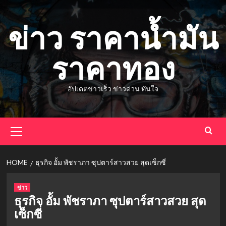
Skip
to
ข่าว ราคาน้ำมัน
content
ราคาทอง
อัปเดตข่าวเร็ว ข่าวด่วน ทันใจ
Primary
Menu
HOME
ธุรกิจ อั้ม พัชราภา ซุปตาร์สาวสวย สุดเซ็กซี่
ข่าว
ธุรกิจ อั้ม พัชราภา ซุปตาร์สาวสวย สุด
เซ็กซี่