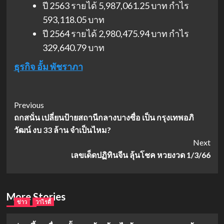
ปี 2563 รายได้ 5,987,061.25 บาท กำไร
593,118.05 บาท
ปี 2564 รายได้ 2,980,475.94 บาท กำไร
329,640.79 บาท
ธุรกิจ อั้ม พัชราภา
Post
Previous
ถกสนั่น เปลี่ยนป้ายสถานีกลางบางซื่อ เป็น กรุงเทพอภิ
Navigation
วัฒน์ งบ 33 ล้าน จำเป็นไหม?
Next
เลขเด็ดปฏิทินจีน ลุ้นโชค หวยงวด 1/3/66
More Stories
ข่าว
วาไรตี้