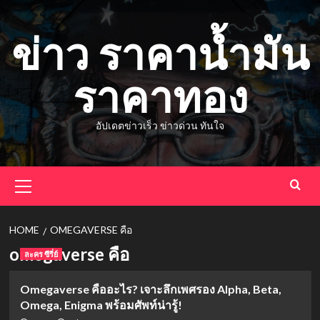
Skip
to
ข่าว ราคาน้ำมัน
content
ราคาทอง
อัปเดตข่าวเร็ว ข่าวด่วน ทันใจ
Primary
Menu
HOME
OMEGAVERSE คือ
omegaverse คือ
ละคร ซีรี่ย์
Omegaverse คืออะไร? เจาะลึกเพศรอง Alpha, Beta,
Omega, Enigma พร้อมศัพท์น่ารู้!