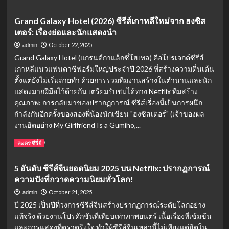
รอย
more
ความ
about
Grand Galaxy Hotel (2026) ซีรีส์เกาหลีใหม่จาก ฮงซิส
แค้น
5
และ
เตอร์: เรื่องย่อและนักแสดงนำ
อันดับ
ความ
ซี
October 22, 2025
admin
รัก
รีส์
Grand Galaxy Hotel (แกรนด์กาแล็กซี่โฮเทล) คือโปรเจกต์ซีรีส์
ต่าง
จีน
เกาหลีแนวแฟนตาซีฟอร์มใหญ่ประจำปี 2026 ที่สร้างความตื่นเต้น
ฐานะ
โร
(ติ
ตั้งแต่ยังไม่เริ่มถ่ายทำ ด้วยการรวมทีมงานสร้างในตำนานและนัก
แมน
งอ
ติก
แสดงมากฝีมือไว้ด้วยกัน เตรียมรับชมได้ทาง Netflix ทีมสร้าง
วี่
สุด
คุณภาพ: การกลับมาของปรากฏการณ์ ซีรีส์เรื่องนี้เป็นการผนึก
ซี,
ละมุน:
กำลังกันอีกครั้งของสองพี่น้องนักเขียน "ฮงซิสเตอร์" (เจ้าของผล
ซ่ง
“รัก
งานฮิตอย่าง My Girlfriend Is a Gumiho,...
เชี่ยน)
แรก”
ที่
Read
Read More
ละคร ซีรี่ย์
กลับ
more
มาท
about
5 อันดับ ซีรีส์จีนยอดนิยม 2025 บน Netflix: ปรากฏการณ์
วง
Grand
บัลลังก์
ความปังที่กวาดความนิยมทั่วโลก!
Galaxy
ใน
Hotel
October 21, 2025
admin
ชีวิต!
(2026)
ปี 2025 เป็นปีที่วงการซีรีส์จีนสร้างปรากฏการณ์ระดับโลกอย่าง
ซี
แท้จริง ด้วยงานโปรดักชันที่เทียบเท่าภาพยนตร์ เนื้อเรื่องที่เข้มข้น
รีส์
และการแสดงที่ตราตรึงใจ ทำให้ซีรีส์จีนเหล่านี้ไม่เพียงแต่ฮิตใน
เกาหลี