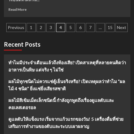
ม่าน้
ำ
Read
Read More
ตา
more
ท่วม
about
จอ
Posts
หลิน
Previous
1
2
3
4
5
6
7
…
15
Next
ที่
จื้
pagination
ผู้
ออิง:
ชม
จาก
Recent Posts
ยก
“เทพ
ให้
บุตร
เป็น
หน้า
ทำไมมีประจำเดือนแล้วถึงท้องเสีย? เปิดสาเหตุที่หลายคนคิดว่า
ที่สุด
เด็ก”
อาหารเป็นพิษ แต่จริง ๆ ไม่ใช่
ตลอด
สู่
กาล
การ
ผลไม้ทุกชนิดไม่ควรแช่ตู้เย็นจริงหรือ? เปิดเหตุผลว่าทำไม “ผล
ต่อสู้
ไม้ 4 ชนิด” ยิ่งแช่ยิ่งเสียรสชาติ
หลัง
อุบัติเหตุ
ร้าย
ผลไม้สีเข้มเม็ดเล็กชนิดนี้ กำลังถูกพูดถึงเรื่องดูแลตับและ
แรง…
คอเลสเตอรอล
ชีวิต
ที่
ดูแลตับให้แข็งแรง เริ่มจากแก้วแรกของวัน! 5 เครื่องดื่มที่ช่วย
ไม่
เสริมการทำงานของตับและระบบเผาผลาญ
ยอม
แพ้!