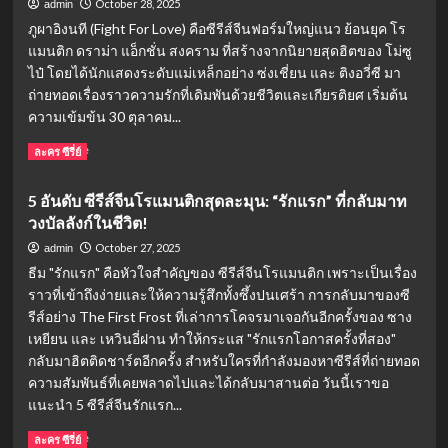
October 28, 2025
admin
ภูผาอิงนที (Fight For Love) คือซีรีส์จีนฟอร์มใหญ่แนว ย้อนยุค โร
แมนติก ดราม่า แอ็กชั่น สงคราม ที่สร้างจากนิยายสุดฮิตของ โม่ซู
ไป๋ โดยได้นักแสดงระดับแม่เหล็กอย่าง ซ่งเชี่ยน และ ติงอวี่ซี มา
ถ่ายทอดเรื่องราวความรักที่เดิมพันด้วยชีวิตและเกียรติยศ เริ่มต้น
ความเข้มข้น 30 ตุลาคม...
Read
Read More
ละคร ซีรี่ย์
more
about
5 อันดับ ซีรีส์จีนโรแมนติกสุดละมุน: “รักแรก” ที่กลับมาท
ซี
วงบัลลังก์ในชีวิต!
รีส์
จีน
October 27, 2025
admin
ภูผา
ธีม "รักแรก" คือหัวใจสำคัญของ ซีรีส์จีนโรแมนติก เพราะเป็นเรื่อง
อิง
ราวที่เข้าถึงง่ายและให้ความรู้สึกทั้งซึ้งปนเศร้า การกลับมาของซี
นที
รีส์อย่าง The First Frost ที่เล่าการโคจรมาเจอกันอีกครั้งของ ซาง
(山
河
เหยียน และ เหวินอี่ฝาน ทำให้กระแส "รักแรกโอกาสครั้งที่สอง"
枕)
กลับมาฮิตติดชาร์ตอีกครั้ง สำหรับใครที่กำลังมองหาซีรีส์ที่ถ่ายทอด
Fight
ความสัมพันธ์ที่เคยพลาดไปและได้กลับมาสานต่อ วันนี้เราขอ
For
แนะนำ 5 ซีรีส์จีนรักแรก...
Love:
ย้อน
Read
Read More
ละคร ซีรี่ย์