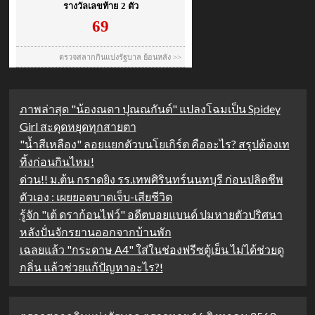
ภาพล่าสุด "น้องณดา ปุณณกันต์" แปลงโฉมเป็น Spidey
Girl สะดุดหยุดทุกสายตา
"น้ำสีเหลือง" ลอยแยกตัวบนโยเกิร์ต คืออะไร? สรุปต้องเท
ทิ้งก่อนกินไหม!
ด่วน!! ม.ต้น กราดยิง รร.เทพศิรินทร์นนทบุรี ก่อนปลิดชีพ
ตัวเอง : เผยยอดบาดเจ็บ-เสียชีวิต
รู้จัก "เต้ ดราก้อนไฟว์" อดีตบอยแบนด์ ปมหายตัวปริศนา
หลังปั่นจักรยานออกจากบ้านพัก
เฉลยแล้ว "กระดาษ A4" ใส่ในช่องฟรีซตู้เย็น ไม่ได้ช่วยดู
กลิ่น แล้วช่วยแก้ปัญหาอะไร?!