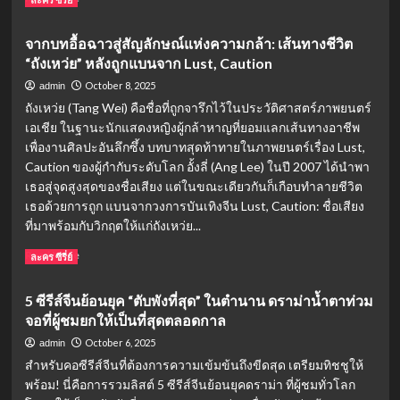
Meet
more
You:
about
จากบทอื้อฉาวสู่สัญลักษณ์แห่งความกล้า: เส้นทางชีวิต
เมื่อ
เรื่อง
นัก
“ถังเหว่ย” หลังถูกแบนจาก Lust, Caution
ย่อ
แสดง
อริ
October 8, 2025
admin
ติด
รัก
ถังเหว่ย (Tang Wei) คือชื่อที่ถูกจารึกไว้ในประวัติศาสตร์ภาพยนตร์
ภาพ
ลิขิต
เอเชีย ในฐานะนักแสดงหญิงผู้กล้าหาญที่ยอมแลกเส้นทางอาชีพ
จำ
ใจ
โคจร
เพื่องานศิลปะอันลึกซึ้ง บทบาทสุดท้าทายในภาพยนตร์เรื่อง Lust,
(Fated
มา
Hearts)
Caution ของผู้กำกับระดับโลก อั้งลี่ (Ang Lee) ในปี 2007 ได้นำพา
เจอ
ซี
เธอสู่จุดสูงสุดของชื่อเสียง แต่ในขณะเดียวกันก็เกือบทำลายชีวิต
นัก
รีส์
เธอด้วยการถูก แบนจากวงการบันเทิงจีน Lust, Caution: ชื่อเสียง
ข่าว
จีน
ที่มาพร้อมกับวิกฤตให้แก่ถังเหว่ย...
สาย
ฟอร์ม
การเมือง!
ยักษ์
Read
Read More
ละคร ซีรี่ย์
นำ
more
โดย
about
5 ซีรีส์จีนย้อนยุค “ตับพังที่สุด” ในตำนาน ดราม่าน้ำตาท่วม
หลี่
จาก
ชิ่น
จอที่ผู้ชมยกให้เป็นที่สุดตลอดกาล
บท
และ
อื้อ
October 6, 2025
admin
เฉิน
ฉาว
สำหรับคอซีรีส์จีนที่ต้องการความเข้มข้นถึงขีดสุด เตรียมทิชชูให้
เจ๋อ
สู่
พร้อม! นี่คือการรวมลิสต์ 5 ซีรีส์จีนย้อนยุคดราม่า ที่ผู้ชมทั่วโลก
หย่วน
สัญลักษณ์