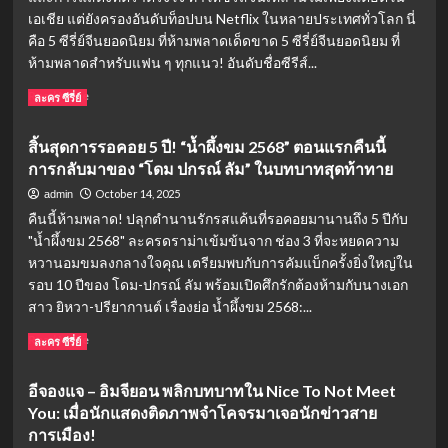
ใหม่
เอเชีย แต่ยังครองอันดับท็อปบน Netflix ในหลายประเทศทั่วโลก นี่
จาก
คือ 5 ซีรี่ย์จีนยอดนิยม ที่ห้ามพลาดเด็ดขาด 5 ซีรี่ย์จีนยอดนิยม ที่
ฮง
ห้ามพลาดสำหรับแฟน ๆ ทุกแนว! อันดับชื่อซีรีส์...
ซิ
ส
Read
Read More
ละคร ซีรี่ย์
เตอร์:
more
เรื่อง
about
สิ้นสุดการรอคอย 5 ปี! “น้ำผึ้งขม 2568” ตอนแรกคืนนี้
ย่อ
5
การกลับมาของ “โดม ปกรณ์ ลัม” ในบทบาทสุดท้าทาย
และ
อันดับ
นัก
ซี
October 14, 2025
admin
แสดง
รีส์
คืนนี้ห้ามพลาด! ปลุกตำนานรักรสแค้นที่รอคอยมานานถึง 5 ปีกับ
นำ
จีน
"น้ำผึ้งขม 2568" ละครดราม่าเข้มข้นจาก ช่อง 3 ที่จะหยดความ
ยอด
หวานอมขมลงกลางใจคุณ เตรียมพบกับการคัมแบ็กครั้งยิ่งใหญ่ใน
นิยม
2025
รอบ 10 ปีของ โดม-ปกรณ์ ลัม พร้อมเปิดศึกรักต้องห้ามกับนางเอก
บน
สาว ยิหวา-ปรียากานต์ เรื่องย่อ น้ำผึ้งขม 2568:...
Netflix:
Read
Read More
ปรากฏการณ์
ละคร ซีรี่ย์
more
ความ
about
ปัง
อีจองแจ – อิมจียอน พลิกบทบาทใน Nice To Not Meet
สิ้น
ที่
You: เมื่อนักแสดงติดภาพจำโคจรมาเจอนักข่าวสาย
สุด
กวาด
การ
การเมือง!
ความ