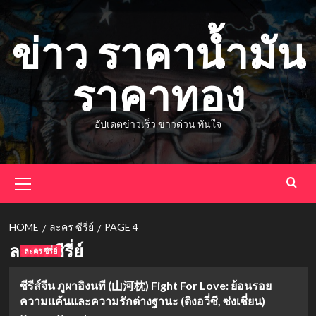
Skip
to
ข่าว ราคาน้ำมัน
content
ราคาทอง
อัปเดตข่าวเร็ว ข่าวด่วน ทันใจ
Primary
Menu
HOME
ละคร ซีรี่ย์
PAGE 4
ละคร ซีรี่ย์
ละคร ซีรี่ย์
ซีรีส์จีน ภูผาอิงนที (山河枕) Fight For Love: ย้อนรอย
ความแค้นและความรักต่างฐานะ (ติงอวี่ซี, ซ่งเชี่ยน)