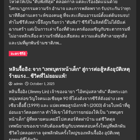
โหวตให้เป็น "ตับพังที่สุด" ตลอดกาล แต่ละเรื่องอัดแน่นด้วย
แห่ง
ความ
โศกนาฏกรรมความรัก อำนาจ และการพลัดพราก รับประกันว่าทุก
กล้า:
นาทีคือด่านเคราะห์ของคนดู ที่จะสะเทือนอารมณ์ตั้งแต่ต้นจนจบ!
เส้น
ทำไมซีรีส์เหล่านี้จึงถูกเรียกว่า "ตับพัง"? ซีรีส์ในลิสต์นี้ไม่ได้มีแค่
ทาง
ฉากเศร้า แต่เป็นการเล่าเรื่องที่ตัวละครต้องเผชิญกับชะตากรรมที่
ชีวิต
ไม่อาจหลีกเลี่ยง ความรักที่ต้องเสียสละ ความแค้นที่ทำลายทุกสิ่ง
“ถัง
และปมที่ผูกพันข้ามชาติภพ...
เหว่
ย”
Read
Read More
ละคร ซีรี่ย์
หลัง
more
ถูก
about
แบน
หลินจื้ออิง: จาก “เทพบุตรหน้าเด็ก” สู่การต่อสู้หลังอุบัติเหตุ
5
จาก
ร้ายแรง… ชีวิตที่ไม่ยอมแพ้!
ซี
Lust,
รีส์
October 1, 2025
admin
Caution
จีน
หลินจื้ออิง (Jimmy Lin) เจ้าของฉายา "ไอ้หนุ่มสลาตัน" คือพระเอก
ย้อน
หนุ่มหล่อขวัญใจคนเอเชียยุค 90 ที่โด่งดังจากซีรีส์ดังอย่าง เดช
ยุค
เซียวฮื้อยี้ (1999) และ แปดเทพอสูรมังกรฟ้า (2003) ด้วยใบหน้าที่ดู
“ตับ
พัง
อ่อนเยาว์ตลอดกาล ทำให้เขาได้รับการยกย่องให้เป็น "เทพบุตร
ที่สุด”
หน้าเด็ก" ผู้ที่หลายคนเคยมีโปสเตอร์ติดฝาบ้าน แต่ชีวิตดุจ
ใน
เทพนิยายของเขากลับต้องเผชิญกับบททดสอบครั้งใหญ่ที่พลิกผัน
ตำนาน
ชีวิตไปตลอดกาล จุดพลิกผันครั้งใหญ่ของหลินจื้ออิง อุบัติเหตุ
ดรา
รถยนต์ที่ไต้หวัน...