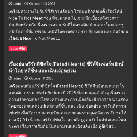
รอ
นิยม
October 10, 2025
admin
คอย
ทั่ว
เตรียมหัวเราะไปกับซีรีส์เกาหลีแนว โรแมนติกคอเมดี้ เรื่องใหม่
5
โลก!
Nice To Not Meet You ที่จะพาคุณไปเจาะลึกเบื้องหลังวงการ
ปี!
“น้ำ
บันเทิงพร้อมกับเรื่องราวความรักที่ไม่คาดคิด นำแสดงโดยสองซู
ผึ้ง
เปอร์สตาร์ที่มาพร้อม เคมีที่ไม่คาดคิด! อย่าง อีจองแจ และ อิมจียอน
ขม
เรื่องย่อ Nice To Not Meet...
2568”
ตอน
Read
Read More
ละคร ซีรี่ย์
แรก
more
คืน
about
เรื่องย่อ อริรักลิขิตใจ (Fated Hearts) ซีรีส์จีนฟอร์มยักษ์
นี้
อี
นำโดย หลี่ชิ่น และ เฉินเจ๋อหย่วน
การก
จอง
ลับ
แจ
October 9, 2025
admin
มา
–
เตรียมพบกับ อริรักลิขิตใจ (Fated Hearts) ซีรีส์จีนย้อนยุคแนวโร
ของ
อิม
แมนติก-ดราม่าฟอร์มยักษ์แห่งปี 2025 ที่จะพาคุณดำดิ่งสู่เรื่องราว
“โดม
จี
ความรักท่ามกลางไฟสงครามและการเมืองอันเชี่ยวกราก นำแสดง
ปกรณ์
ยอน
ลัม”
พลิก
โดยสองนักแสดงแม่เหล็ก หลี่ชิ่น และ เฉินเจ๋อหย่วน การันตีความ
ใน
บทบาท
เข้มข้นทั้งเรื่องราวความรักและฉากสงครามสุดอลังการ รับชมได้
บทบาท
ใน
ทาง iQIYI เรื่องย่อ อริรักลิขิตใจ: จากศัตรูสู่คนรักในลิขิตแห่งโชค
สุด
Nice
ชะตา เรื่องราวเริ่มต้นในสนามรบแห่งผิงหลิง เมื่อ ฟู่อีเซี่ยว...
ท้าทาย
To
Not
Read
Read More
ละคร ซีรี่ย์