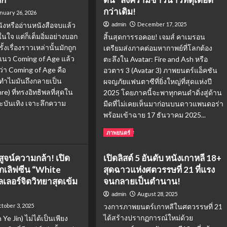
กว่าเดิม!
nuary 26, 2026
ังหรืออ่านหนังสือจบแล้ว
December 17, 2025
admin
" ในใจ แต่ก็เต็มอิ่มอย่างบอก
สิ้นสุดการรอคอย! เจมส์ คาเมรอน
ั้งเรื่องราวเหล่านั้นมักถูก
เตรียมส่งภาคต่อมหากาพย์ที่โลกต้อง
นแนว Coming of Age แล้ว
ตะลึงใน Avatar: Fire and Ash หรือ
ว่า Coming of Age คือ
อวตาร 3 (Avatar 3) ภาพยนตร์แอ็คชัน
 ทำไมมันถึงกลายเป็น
ผจญภัยแฟนตาซีที่ยิ่งใหญ่ที่สุดแห่งปี
e) ที่ทรงอิทธิพลที่สุดใน
2025 โดยภาคนี้จะพาทุกคนดำดิ่งสู่ด้าน
บันเทิง เจาะลึกความ
มืดที่ไม่เคยเห็นมาก่อนบนดาวแพนดอร่า
พร้อมเข้าฉาย 17 ธันวาคม 2025...
ad
Read
Read More
ภาพยนตร์
re
more
out
about
สูจน์ความกล้า! เปิด
เปิดลิสต์ 5 อันดับ หนังเกาหลี 18+
ming
Avatar:
เลิฟซีน “White
สุดฉาวแห่งศตวรรษที่ 21 ที่แรง
Fire
e
and
ลเลอร์จิตวิทยาสุดเข้ม
จนกลายเป็นตำนาน!
Ash
August 28, 2025
admin
ไร?
(2025)
tober 3, 2025
วงการภาพยนตร์เกาหลีในศตวรรษที่ 21
ไม
อวตาร
อต
3
ได้สร้างปรากฏการณ์ใหม่ด้วย
Ye Jin) ไม่ได้เป็นเพียง
อง
เผย