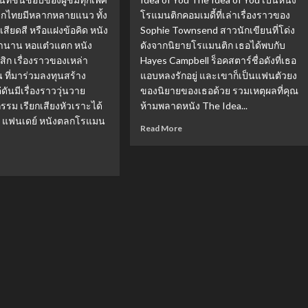
หนัง
ก
ตลกไทยมีหลากหลายแนว ทั้ง
โรแมนติกคอมเมดี้ที่เล่าเรื่องราวของ
เกาหลี
ฟ
18+
เสียดสี หรือแฝงข้อคิด หนัง
Sophie Townsend สาวนักเขียนที่โด่ง
สุด
นาน หอแต๋วแตก หนัง
ดังจากนิยายโรแมนติก เธอได้พบกับ
hite
ฉาว
ิก เรื่องราวของเหล่า
Hayes Campbell ร็อคสตาร์ชื่อดังที่เธอ
ht”
แห่ง
ล
ที่มาร่วมลงทุนสร้าง
แอบหลงรักอยู่ และเขาก็เป็นแฟนตัวยง
ศตวรรษ
ดันมีเรื่องราววุ่นวาย
ของนิยายของเธอด้วย รวมเหตุผลที่คุณ
ที่
รม เรียกเสียงหัวเราะได้
ห้ามพลาดหนัง The Idea...
21
วิทยา
ที่
่อง แฟนเดย์ หนังตลกโรแมน
Read
Read More
แรง
ม
more
จน
about
ad
กลาย
หา
re
เป็น
มา
out
ตำนาน!
ให้
ม
แล้ว
ง
เหตุผล
ก
คุณ
ย
ต้อง
ดู
ก
หนัง
The
Idea
ตา