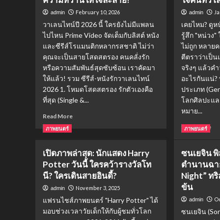
February 10, 2026
Ja
admin
admin
วาเลนไทน์ปี 2026 นี้ ใครยังไม่มีแพลน
เคยไหม? ดูหน
ไปไหน Prime Video จัดเต็มกับลิสต์ หนัง
รู้สึก "หน่วง
และซีรีส์โรแมนติกหลากรสชาติ ไม่ว่า
ไม่ถูก หลายคร
คุณจะเป็นสายโสดสตรอง คนคลั่งรัก
ตีตราว่าเป็
หรือความสัมพันธ์สุดซับซ้อน เราคัดมา
จริงๆ แล้วคำ
ให้แล้ว! รวม ซีรีส์-หนังรักวาเลนไทน์
อะไรกันแน่?
2026 1. โหมดโสดสตรอง รักตัวเองคือ
ประเภท (Genr
ที่สุด (Single &...
โลกศิลปะและ
หมาย...
Read
Read More
more
Re
Read More
ภาพยนตร์
ภาพยนตร์
about
mo
มัด
ab
เปิดภาพล่าสุด: นักแสดง Harry
ซนเยจิน พิ
รวม
Co
หนัง
Potter วันนี้ ใครคว้ารางวัลโท
ตำนานฉาก
of
รัก-
Ag
นี? ใครเดินสายอินดี้?
Night” ทริ
ซี
คือ
ข้น
November 3, 2025
admin
รีส์
อะ
วาเลนไทน์
แฟรนไชส์ภาพยนตร์ "Harry Potter" ได้
Oc
admin
ทำ
2026
พล็
มอบช่วงเวลาวัยเด็กให้กับผู้ชมทั่วโลก
ซนเยจิน (Son 
บน
เรื่