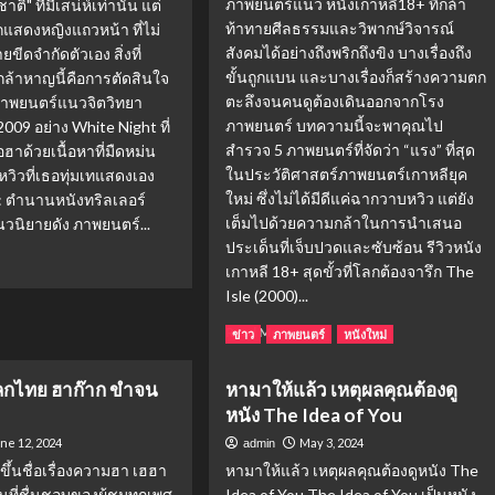
ภาพยนตร์แนว หนังเกาหลี18+ ที่กล้า
ติ" ที่มีเสน่ห์เท่านั้น แต่
าร
บท
ท้าทายศีลธรรมและวิพากษ์วิจารณ์
ักแสดงหญิงแถวหน้า ที่ไม่
บโต”
ใหม่
สังคมได้อย่างถึงพริกถึงขิง บางเรื่องถึง
ขีดจำกัดตัวเอง สิ่งที่
“อัคนี
ขั้นถูกแบน และบางเรื่องก็สร้างความตก
ล้าหาญนี้คือการตัดสินใจ
อง
และ
ตะลึงจนคนดูต้องเดินออกจากโรง
าพยนตร์แนวจิตวิทยา
ธุลี
ภาพยนตร์ บทความนี้จะพาคุณไป
ดิน”
2009 อย่าง White Night ที่
สงคราม
สำรวจ 5 ภาพยนตร์ที่จัดว่า “แรง” ที่สุด
ฮาด้วยเนื้อหาที่มืดหม่น
ก
ชาวนา
ในประวัติศาสตร์ภาพยนตร์เกาหลียุค
ิวที่เธอทุ่มเทแสดงเอง
วี
ใหม่ ซึ่งไม่ได้มีดีแค่ฉากวาบหวิว แต่ยัง
: ตำนานหนังทริลเลอร์
ที่
เต็มไปด้วยความกล้าในการนำเสนอ
วนิยายดัง ภาพยนตร์...
ดุ
ประเด็นที่เจ็บปวดและซับซ้อน รีวิวหนัง
เดือด
ad
เกาหลี 18+ สุดขั้วที่โลกต้องจารึก The
กว่า
re
เดิม!
Isle (2000)...
out
Read
Read More
ข่าว
ภาพยนตร์
หนังใหม่
more
about
จน์
ลกไทย ฮาก๊าก ขำจน
หามาให้แล้ว เหตุผลคุณต้องดู
เปิด
าม
หนัง The Idea of You
ลิ
า!
สต์
ne 12, 2024
May 3, 2024
admin
ด
5
ึ้นชื่อเรื่องความฮา เฮฮา
หามาให้แล้ว เหตุผลคุณต้องดูหนัง The
อันดับ
น
นที่ชื่นชอบของผู้ชมทุกเพศ
Idea of You The Idea of You เป็นหนัง