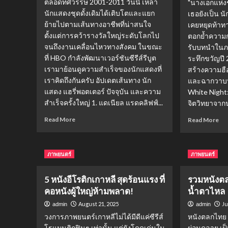
ตลอดทศวรรษ 2001-2011 วันนี้ เหล่า
"นางเอกแห่งชา
Prime
“ก
นักแสดงชุดดั้งเดิมได้เติบโตและแยก
เธอยังเป็น น
Video
เติ
ย้ายไปตามเส้นทางอาชีพที่น่าสนใจ
เคยหยุดท้าทาย
เติม
ถึง
ตั้งแต่การคว้ารางวัลใหญ่ระดับโลกไป
ตอกย้ำความก
ความ
คร
หวาน
จนถึงงานเคลื่อนไหวทางสังคม ในขณะ
รับบทนำในภ
ใจ
ให้
คน
ที่ HBO กำลังพัฒนาเวอร์ชันซีรีส์รีบูต
ระทึกขวัญปี 
ใจ
ทั่ว
เรามาย้อนดูความสำเร็จของนักแสดงที่
สร้างความฮือ
ละลาย!
โล
เราคิดถึงกันครับ อัปเดตเส้นทาง นัก
และฉากวาบหว
แสดง แฮรี่พอตเตอร์ ปัจจุบัน และความ
White Night
สำเร็จครั้งใหญ่ 1. แดเนียล แรดคลิฟฟ์...
จิตวิทยาจากน
Read
Re
Read More
Read More
more
mo
about
ab
เปิด
ซน
ภาพยนตร์
ภาพยนตร์
ภาพ
เย
ล่าสุด:
จิน
นัก
พิสู
5 หนังอีโรติกเกาหลี สุดร้อนแรง ที่
รวมหนังต
แสดง
คว
คอหนังผู้ใหญ่ห้ามพลาด!
น้ำตาไหล
Harry
กล้
August 21, 2025
Ju
admin
Potter
admin
เปิ
วัน
ตำ
วงการภาพยนตร์เกาหลีไม่ได้มีดีแค่ซีรีส์
หนังตลกไทย ข
นี้
นา
โรแมนติกฟินๆ เท่านั้น แต่ยังโดดเด่นใน
ผ่อนคลาย เป็