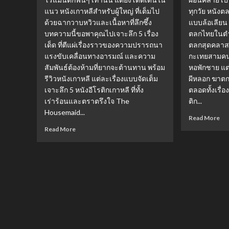
ใคร
ฉา
แนว หนังเกาหลีสำหรับผู้ใหญ่ ที่เต็มไป
ทุกวัย หนัง
คว้า
เลิ
ด้วยฉากวาบหวิวและเนื้อหาที่ลึกซึ้ง
แบบล้อเลียน 
รางวัล
ซีน
บทความนี้ขอพาคุณไปเจาะลึก 5 เรื่อง
ตลกไทยในตำ
โทนี?
“W
เด็ด ที่ตีแผ่เรื่องราวของความปรารถนา
ตลกสุดคลาสส
ใคร
Nig
เดิน
ทริ
แรงขับเคลื่อนทางอารมณ์ และความ
กะเทยสามคน 
สาย
เลอ
สัมพันธ์ต้องห้ามที่ยากจะต้านทาน พร้อม
หอพักชาย แต่
อิน
ร์
รีวิวหนังเกาหลี แต่ละเรื่องแบบจัดเต็ม
ผีหลอก ฆาตกร
ดี้?
จิต
เจาะลึก 5 หนังอีโรติกเกาหลี ที่ทั้ง
ตลอดทั้งเรื
สุด
เร่าร้อนและตราตรึงใจ The
ติก...
เข้
Housemaid...
ข้น
Re
Read More
mo
Read
Read More
ab
more
รว
about
หนั
5
ตล
หนัง
ไท
อี
ฮา
โร
ก๊า
ติก
ขำ
เกาหลี
จน
สุด
น้ำ
ร้อน