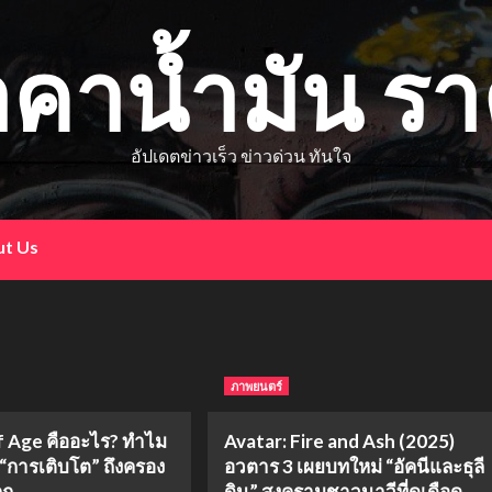
าคาน้ำมัน ร
อัปเดตข่าวเร็ว ข่าวด่วน ทันใจ
t Us
ภาพยนตร์
 Age คืออะไร? ทำไม
Avatar: Fire and Ash (2025)
ง “การเติบโต” ถึงครอง
อวตาร 3 เผยบทใหม่ “อัคนีและธุลี
ลก
ดิน” สงครามชาวนาวีที่ดุเดือด