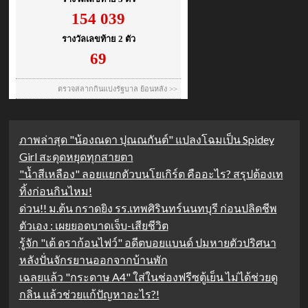
ภาพล่าสุด "น้องณดา ปุณณกันต์" แปลงโฉมเป็น Spidey
Girl สะดุดหยุดทุกสายตา
"น้ำสีเหลือง" ลอยแยกตัวบนโยเกิร์ต คืออะไร? สรุปต้องเท
ทิ้งก่อนกินไหม!
ด่วน!! ม.ต้น กราดยิง รร.เทพศิรินทร์นนทบุรี ก่อนปลิดชีพ
ตัวเอง : เผยยอดบาดเจ็บ-เสียชีวิต
รู้จัก "เต้ ดราก้อนไฟว์" อดีตบอยแบนด์ ปมหายตัวปริศนา
หลังปั่นจักรยานออกจากบ้านพัก
เฉลยแล้ว "กระดาษ A4" ใส่ในช่องฟรีซตู้เย็น ไม่ได้ช่วยดู
กลิ่น แล้วช่วยแก้ปัญหาอะไร?!