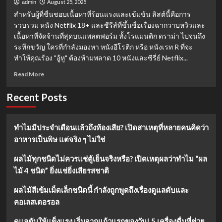
August 25, 2025
admin
สำหรับผู้ที่ชื่นชอบเนื้อหาที่ร้อนแรงและเข้มข้น ลิสต์นี้คือการ
รวบรวม หนัง Netflix 18+ และซีรีส์ที่ขึ้นชื่อเรื่องฉากวาบหวิวและ
เนื้อหาที่จัดจ้านที่สุดบนแพลตฟอร์ม ทั้งโรแมนติก ดราม่า ไปจนถึง
ระทึกขวัญ ใครที่กำลังมองหา หนังอีโรติก หรือ หนังเรท R ที่จะ
ทำให้คุณร้อง "อู้หู" ต้องห้ามพลาด 10 หนังและซีรี่ย์ Netflix...
Read
Read More
more
about
Recent Posts
รวม
หนัง
และ
ทำไมมีประจำเดือนแล้วถึงท้องเสีย? เปิดสาเหตุที่หลายคนคิดว่า
ซี
อาหารเป็นพิษ แต่จริง ๆ ไม่ใช่
รีส์
Netflix
18+
ผลไม้ทุกชนิดไม่ควรแช่ตู้เย็นจริงหรือ? เปิดเหตุผลว่าทำไม “ผล
ที่
ไม้ 4 ชนิด” ยิ่งแช่ยิ่งเสียรสชาติ
ไม่
ควร
ผลไม้สีเข้มเม็ดเล็กชนิดนี้ กำลังถูกพูดถึงเรื่องดูแลตับและ
พลาด
คอเลสเตอรอล
สำหรับ
ผู้ใหญ่
ดูแลตับให้แข็งแรง เริ่มจากแก้วแรกของวัน! 5 เครื่องดื่มที่ช่วย