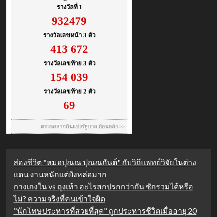
ส่องชีวิต "หมอปุณณ ปุณณกันต์" กับวิถีแพทย์วิจัยในต่าง
แดน งานหนักแต่ยังหล่อมาก
กางเกงใน vs ถุงเท้า อะไรสกปรกกว่ากัน ซักรวมได้หรือ
ไม่? ความจริงที่คนเข้าใจผิด
"นักโทษประหารที่สวยที่สุด" ถูกประหารชีวิตเมื่ออายุ 20