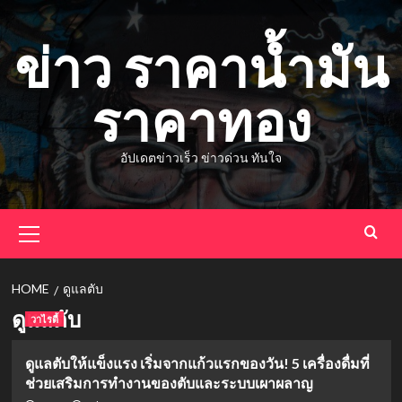
Skip
to
ข่าว ราคาน้ำมัน
content
ราคาทอง
อัปเดตข่าวเร็ว ข่าวด่วน ทันใจ
Primary
Menu
HOME
ดูแลตับ
ดูแลตับ
วาไรตี้
ดูแลตับให้แข็งแรง เริ่มจากแก้วแรกของวัน! 5 เครื่องดื่มที่
ช่วยเสริมการทำงานของตับและระบบเผาผลาญ