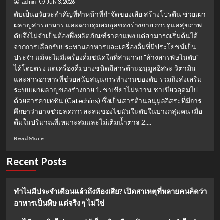
July 3, 2026
admin
ตับเป็นอวัยวะสำคัญที่ทำหน้าที่กำจัดของเสีย สร้างโปรตีน ช่วยเผา
ผลาญสารอาหาร และควบคุมสมดุลของร่างกาย การดูแลสุขภาพ
ตับจึงไม่จำเป็นต้องพึ่งผลิตภัณฑ์ราคาแพง แต่สามารถเริ่มต้นได้
จากการเลือกรับประทานอาหารและเครื่องดื่มที่มีประโยชน์เป็น
ประจำ แม้จะไม่มีเครื่องดื่มชนิดใดที่สามารถ "ล้างสารพิษในตับ"
ได้โดยตรง แต่เครื่องดื่มบางชนิดมีสารต้านอนุมูลอิสระ วิตามิน
และสารอาหารที่ช่วยสนับสนุนการทำงานของตับ รวมถึงส่งเสริม
ระบบเผาผลาญของร่างกาย 1. ชาเขียวไม่หวาน ชาเขียวอุดมไป
ด้วยสารคาเทชิน (Catechins) ซึ่งเป็นสารต้านอนุมูลอิสระที่มีการ
ศึกษาว่าอาจช่วยลดการสะสมของไขมันในตับในบางกลุ่มคน เมื่อ
ดื่มในปริมาณที่เหมาะสมและไม่เติมน้ำตาล 2....
Read
Read More
more
about
Recent Posts
ดูแล
ตับ
ให้
ทำไมมีประจำเดือนแล้วถึงท้องเสีย? เปิดสาเหตุที่หลายคนคิดว่า
แข็ง
อาหารเป็นพิษ แต่จริง ๆ ไม่ใช่
แรง
เริ่ม