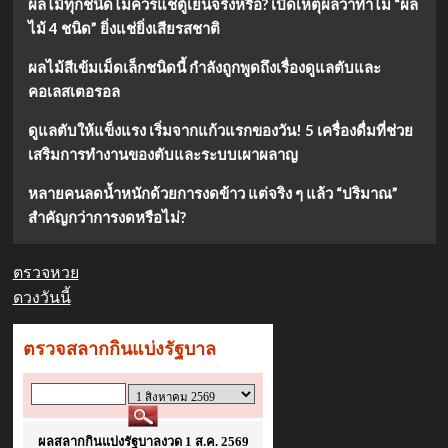
จาก
ผลไม้ทุกชนิดไม่ควรแช่ตู้เย็นจริงหรือ? เปิดเหตุผลว่าทำไม “ผล
แก้ว
ไม้ 4 ชนิด” ยิ่งแช่ยิ่งเสียรสชาติ
แรก
ของ
ผลไม้สีเข้มเม็ดเล็กชนิดนี้ กำลังถูกพูดถึงเรื่องดูแลตับและ
วัน!
คอเลสเตอรอล
5
เครื่อง
ดูแลตับให้แข็งแรง เริ่มจากแก้วแรกของวัน! 5 เครื่องดื่มที่ช่วย
ดื่ม
เสริมการทำงานของตับและระบบเผาผลาญ
ที่
ช่วย
หลายคนลดน้ำหนักด้วยการงดข้าว แต่จริง ๆ แล้ว “ปริมาณ”
เสริม
การ
สำคัญกว่าการงดหรือไม่?
ทำงาน
ของ
ตับ
ตรวจหวย
และ
ดวงวันนี้
ระบบ
เผา
ผลาญ